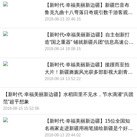
【新时代·幸福美丽新边疆】新疆巴音布
鲁克九曲十八弯落日奇观引数千游客观
2018-08-13 20:46:15
赏！
【新时代•幸福美丽新边疆】自主创新打
造“国之重器” 铺就新疆兵团“信息高速公
2018-08-14 18:08:15
路”
【新时代·幸福美丽新边疆】接踵而至拍
大片！新疆旖旎风光获多部影视大剧青
2018-08-14 13:52:22
睐！
【新时代·幸福美丽新边疆】水稻田里不见水，节水滴灌“兵团
范”超乎想象
2018-08-15 15:52:06
【新时代·幸福美丽新边疆】15位全国知
名画家走进新疆用画笔描绘新疆是个好地
2018-08-13 20:44:02
方