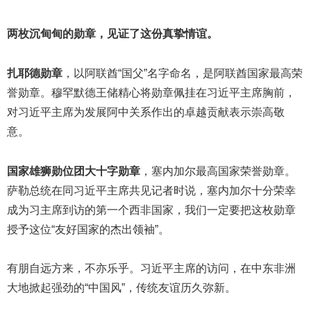
两枚沉甸甸的勋章，见证了这份真挚情谊。
扎耶德勋章
，以阿联酋“国父”名字命名，是阿联酋国家最高荣
誉勋章。穆罕默德王储精心将勋章佩挂在习近平主席胸前，
对习近平主席为发展阿中关系作出的卓越贡献表示崇高敬
意。
国家雄狮勋位团大十字勋章
，塞内加尔最高国家荣誉勋章。
萨勒总统在同习近平主席共见记者时说，塞内加尔十分荣幸
成为习主席到访的第一个西非国家，我们一定要把这枚勋章
授予这位“友好国家的杰出领袖”。
有朋自远方来，不亦乐乎。习近平主席的访问，在中东非洲
大地掀起强劲的“中国风”，传统友谊历久弥新。