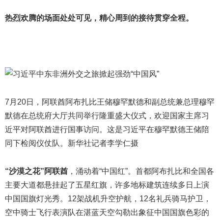
热烈欢腾的场面处处可见，精心周到的接待贯穿全程。
7月20日，阿联酋阿布扎比王储穆罕默德和副总统兼总理穆罕
默德在总统府大厅共同举行隆重盛大仪式，欢迎国家主席习
近平对阿联酋进行国事访问。这是习近平在穆罕默德王储陪
同下检阅仪仗队。新华社记者李学仁摄
“沙漠之花”阿联酋
，涌动着“中国红”。首都阿布扎比和全国各
主要大道都悬挂起了五星红旗，许多地标建筑连续多日上演
中国国旗灯光秀。12架战机升空护航，12名礼兵骑马护卫，
空中骑士飞行表演队在湛蓝天空勾勒出象征中国国旗色彩的