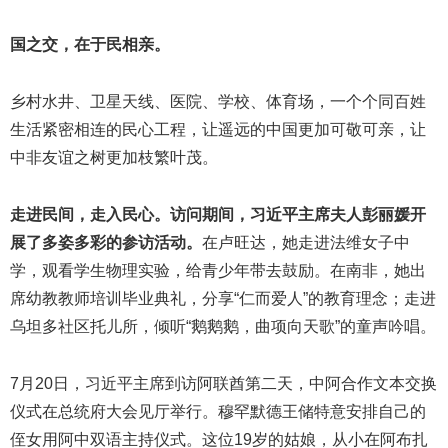
国之交，在于民相亲。
乡村水井、卫星天线、医院、学校、体育场，一个个同百姓
生活紧密相连的民心工程，让遥远的中国更加可敬可亲，让
中非友谊之树更加枝繁叶茂。
走进民间，走入民心。访问期间，习近平主席夫人彭丽媛开
展了多姿多彩的参访活动。
在卢旺达，她走进法维女子中
学，观看学生物理实验，给青少年带去鼓励。在南非，她出
席幼教教师培训毕业典礼，分享“仁而爱人”的教育理念；走进
乌坦多社区托儿所，倾听“鹅鹅鹅，曲项向天歌”的童声吟唱。
7月20日，习近平主席到访阿联酋第二天，中阿合作文本交换
仪式在总统府大会见厅举行。穆罕默德王储特意安排自己的
侄女用阿中双语主持仪式。这位19岁的姑娘，从小在阿布扎