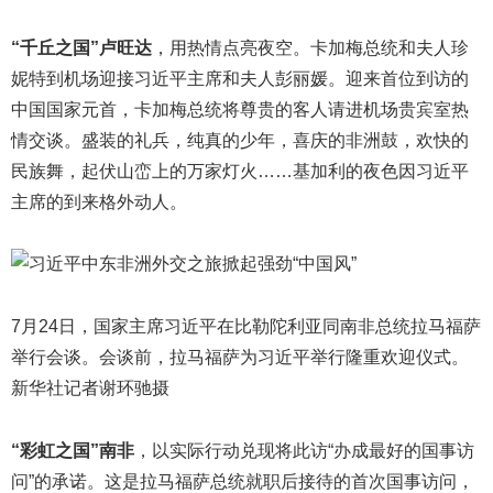
“千丘之国”卢旺达
，用热情点亮夜空。卡加梅总统和夫人珍
妮特到机场迎接习近平主席和夫人彭丽媛。迎来首位到访的
中国国家元首，卡加梅总统将尊贵的客人请进机场贵宾室热
情交谈。盛装的礼兵，纯真的少年，喜庆的非洲鼓，欢快的
民族舞，起伏山峦上的万家灯火……基加利的夜色因习近平
主席的到来格外动人。
7月24日，国家主席习近平在比勒陀利亚同南非总统拉马福萨
举行会谈。会谈前，拉马福萨为习近平举行隆重欢迎仪式。
新华社记者谢环驰摄
“彩虹之国”南非
，以实际行动兑现将此访“办成最好的国事访
问”的承诺。这是拉马福萨总统就职后接待的首次国事访问，