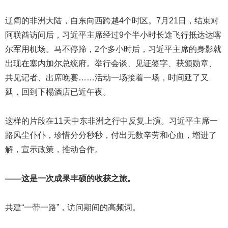
辽阔的非洲大陆，自东向西跨越4个时区。7月21日，结束对
阿联酋访问后，习近平主席经过9个半小时长途飞行抵达达喀
尔军用机场。马不停蹄，2个多小时后，习近平主席的身影就
出现在塞内加尔总统府。举行会谈、见证签字、获颁勋章、
共见记者、出席晚宴……活动一场接着一场，时间延了又
延，回到下榻酒店已近午夜。
这样的片段在11天中东非洲之行中反复上演。习近平主席一
路风尘仆仆，珍惜分分秒秒，付出无数辛劳和心血，增进了
解，宣示政策，推动合作。
——这是一次成果丰硕的收获之旅。
共建“一带一路”，访问期间的高频词。