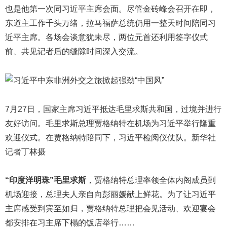
也是他第一次同习近平主席会面。尽管金砖峰会召开在即，
东道主工作千头万绪，拉马福萨总统仍用一整天时间陪同习
近平主席。各场会谈意犹未尽，两位元首还利用签字仪式
前、共见记者后的缝隙时间深入交流。
7月27日，国家主席习近平抵达毛里求斯共和国，过境并进行
友好访问。毛里求斯总理贾格纳特在机场为习近平举行隆重
欢迎仪式。在贾格纳特陪同下，习近平检阅仪仗队。新华社
记者丁林摄
“印度洋明珠”毛里求斯
，贾格纳特总理率领全体内阁成员到
机场迎接，总理夫人亲自向彭丽媛献上鲜花。为了让习近平
主席感受到宾至如归，贾格纳特总理把会见活动、欢迎宴会
都安排在习主席下榻的饭店举行……