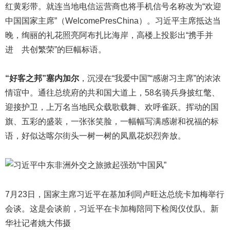
红黄彩带。就连当地电信运营商也将手机信号名称改为“欢迎
中国国家主席”（WelcomePresChina）。习近平主席抵达当
晚，绚丽的礼花照亮阿布扎比海岸，高楼上投影出“携手并
进 共创繁荣”的巨幅标语。
“好客之邦”塞内加尔
，沉浸在“我爱中国”“感谢习主席”的浓浓
情谊中。通往总统府的共和国大道上，58名骑兵身披红氅、
迎接护卫，上万名当地民众载歌载舞、欢呼雀跃。挥动的国
旗、五彩的盛装，一张张笑脸，一幅幅写满感谢和祝福的标
语，好似达喀尔街头一树一树的凤凰花炽烈奔放。
7月23日，国家主席习近平在基加利同卢旺达总统卡加梅举行
会谈。这是会谈前，习近平在卡加梅陪同下检阅仪仗队。新
华社记者姚大伟摄