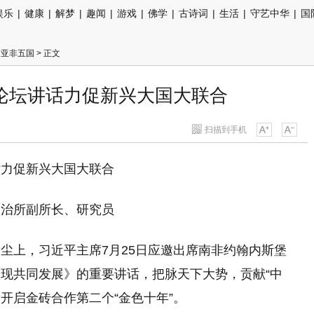
娱乐
|
健康
|
解梦
|
趣闻
|
游戏
|
佛学
|
古诗词
|
生活
|
守艺中华
|
国
访亚非五国
> 正文
论坛讲话力促新兴大国大联合
扫描到手机
话力促新兴大国大联合
政治所副所长、研究员
尘上，习近平主席7月25日应邀出席南非约翰内斯堡
现共同发展》的重要讲话，把脉天下大势，贡献“中
，开启金砖合作第二个“金色十年”。