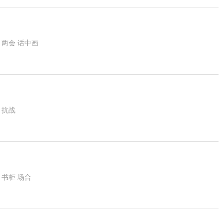
平
两会
话中画
平
抗战
平
书柜
场合