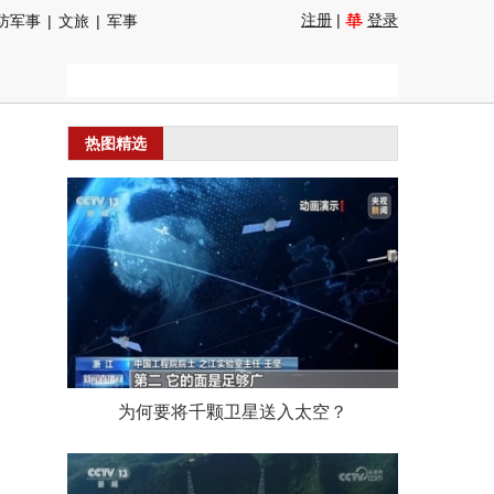
注册
|
登录
防军事
|
文旅
|
军事
热图精选
为何要将千颗卫星送入太空？