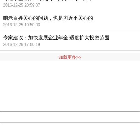
2016-12-25 20:59:37
咱老百姓关心的问题，也是习近平关心的
2016-12-25 10:50:00
专家建议：加快发展企业年金 适度扩大投资范围
2016-12-26 17:00:19
加载更多>>
404 Not Found
Sorry for the inconvenience.
Please report this message and include the following
information to us.
Thank you very much!
URL:
http://3g.china.com:8080/act/news/11184661/20161121
Server:
cms-9-158
Date:
2026/08/11 03:22:26
Powered by China
China
404 Not Found
Sorry for the inconvenience.