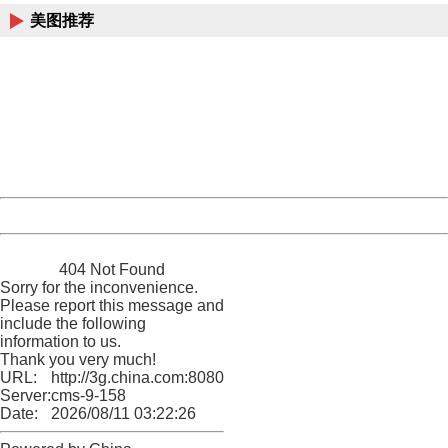
美图推荐
404 Not Found
Sorry for the inconvenience.
Please report this message and include the following
information to us.
Thank you very much!
URL:
http://3g.china.com:8080/act/news/11184661/20161121
Server:
cms-9-158
Date:
2026/08/11 03:22:26
Powered by China
China
404 Not Found
Sorry for the inconvenience.
Please report this message and
include the following
information to us.
Thank you very much!
URL:
http://3g.china.com:8080/act/news/11184661/20161121
Server:
cms-9-158
Date:
2026/08/11 03:22:26