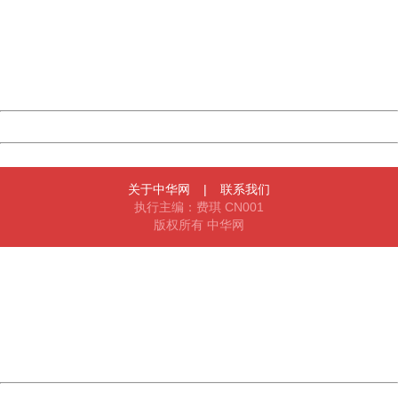
Please report this message and include the following
information to us.
Thank you very much!
URL:
http://3g.china.com:8080/act/news/11184661/20161121
Server:
cms-9-158
Date:
2026/08/11 03:22:26
Powered by China
China
关于中华网
|
联系我们
执行主编：费琪 CN001
版权所有 中华网
404 Not Found
Sorry for the inconvenience.
Please report this message and include the following
information to us.
Thank you very much!
URL:
http://3g.china.com:8080/act/news/11184661/20161121
Server:
cms-9-158
Date:
2026/08/11 03:22:26