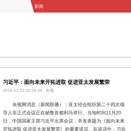
新闻
404 Not Found
Sorry for the inconvenience.
Please report this message and include the following
information to us.
Thank you very much!
URL:
http://3g.china.com:8080/act/news/11184661/20161121
Server:
cms-9-158
Date:
2026/08/11 03:22:26
Powered by China
China
习近平：面向未来开拓进取 促进亚太发展繁荣
2016-11-21 20:39:49 央视
央视网消息（新闻联播）：亚太经合组织第二十四次领
导人非正式会议正在秘鲁首都利马举行。当地时间11月20
日，中国国家主席习近平出席会议，并发表题为《面向未来
开拓进取 促进亚太发展繁荣》的重要讲话。在讲话中，习近