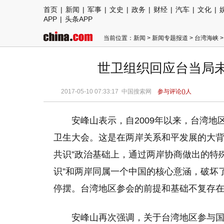
首页
|
新闻
|
军事
|
文史
|
政务
|
财经
|
汽车
|
文化
|
APP
|
头条APP
当前位置：
新闻
>
新闻专题报道
>
台湾海峡
>
世卫组织回应台当局未
2017-05-10 07:33:17
中国搜索网
参与评论(
)人
安峰山表示，自2009年以来，台湾地
卫生大会。这是在两岸关系和平发展的大背
共识”政治基础上，通过两岸协商做出的特
识”和两岸同属一个中国的核心意涵，破坏
停摆。台湾地区参会的前提和基础不复存在
安峰山再次强调，关于台湾地区参与