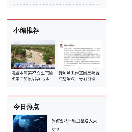
小编推荐
塔里木河第27次生态输
黄灿灿工作室回应与曾
水第二阶段启动 活水滋
沛慈争议：号召能理智
养绿洲
发言
今日热点
为何要将千颗卫星送入太
空？