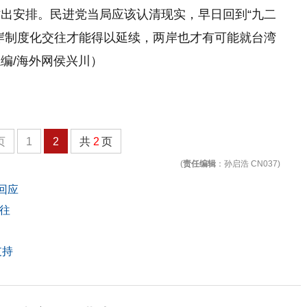
出安排。民进党当局应该认清现实，早日回到“九二
岸制度化交往才能得以延续，两岸也才有可能就台湾
编/海外网侯兴川）
页
1
2
共
2
页
(
责任编辑
：孙启浩 CN037)
回应
往
支持