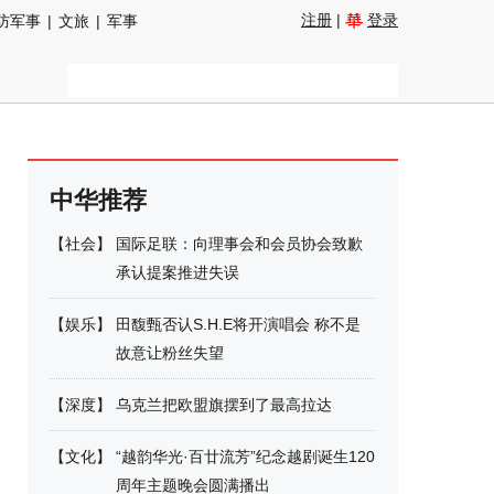
注册
|
登录
防军事
|
文旅
|
军事
中华推荐
【
社会
】
国际足联：向理事会和会员协会致歉
承认提案推进失误
【
娱乐
】
田馥甄否认S.H.E将开演唱会 称不是
故意让粉丝失望
【
深度
】
乌克兰把欧盟旗摆到了最高拉达
【
文化
】
“越韵华光·百廿流芳”纪念越剧诞生120
周年主题晚会圆满播出