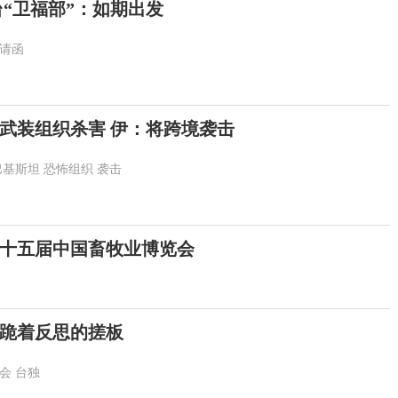
台“卫福部”：如期出发
请函
武装组织杀害 伊：将跨境袭击
巴基斯坦
恐怖组织
袭击
十五届中国畜牧业博览会
”跪着反思的搓板
会
台独