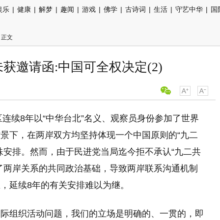
娱乐
|
健康
|
解梦
|
趣闻
|
游戏
|
佛学
|
古诗词
|
生活
|
守艺中华
|
国
 正文
获邀请函:中国可全权决定(2)
区连续8年以“中华台北”名义、观察员身份参加了世界
景下，在两岸双方均坚持体现一个中国原则的“九二
殊安排。然而，由于民进党当局迄今拒不承认“九二共
了两岸关系的共同政治基础，导致两岸联系沟通机制
，延续8年的有关安排难以为继。
国际组织活动问题，我们的立场是明确的、一贯的，即