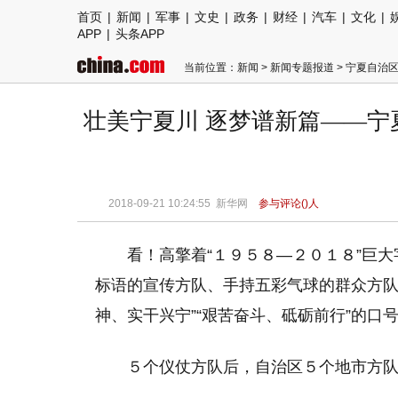
首页
|
新闻
|
军事
|
文史
|
政务
|
财经
|
汽车
|
文化
|
APP
|
头条APP
当前位置：
新闻
>
新闻专题报道
>
宁夏自治区
壮美宁夏川 逐梦谱新篇——
2018-09-21 10:24:55
新华网
参与评论(
)人
看！高擎着“１９５８—２０１８”巨大
标语的宣传方队、手持五彩气球的群众方队
神、实干兴宁”“艰苦奋斗、砥砺前行”的
５个仪仗方队后，自治区５个地市方