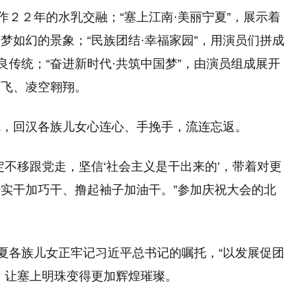
作２２年的水乳交融；“塞上江南·美丽宁夏”，展示着
梦如幻的景象；“民族团结·幸福家园”，用演员们拼成
良传统；“奋进新时代·共筑中国梦”，由演员组成展开
腾飞、凌空翱翔。
完，回汉各族儿女心连心、手挽手，流连忘返。
定不移跟党走，坚信‘社会主义是干出来的’，带着对更
实干加巧干、撸起袖子加油干。”参加庆祝大会的北
宁夏各族儿女正牢记习近平总书记的嘱托，“以发展促团
，让塞上明珠变得更加辉煌璀璨。