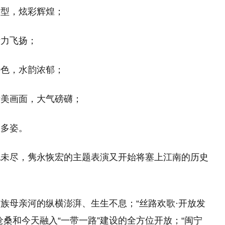
造型，炫彩辉煌；
活力飞扬；
特色，水韵浓郁；
壮美画面，大气磅礴；
幻多姿。
犹未尽，隽永恢宏的主题表演又开始将塞上江南的历史
民族母亲河的纵横澎湃、生生不息；“丝路欢歌·开放发
桑和今天融入“一带一路”建设的全方位开放；“闽宁