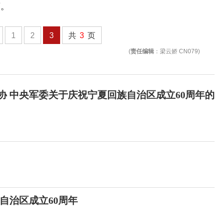
滚。
1
2
3
共
3
页
(
责任编辑
：梁云娇 CN079)
政协 中央军委关于庆祝宁夏回族自治区成立60周年的
自治区成立60周年