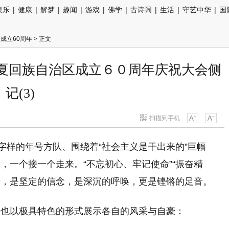
娱乐
|
健康
|
解梦
|
趣闻
|
游戏
|
佛学
|
古诗词
|
生活
|
守艺中华
|
国
成立60周年
> 正文
宁夏回族自治区成立６０周年庆祝大会侧
记(3)
扫描到手机
字样的年号方队、围绕着“社会主义是干出来的”巨幅
，一个接一个走来。“不忘初心、牢记使命”“振奋精
口号，是坚定的信念，是深沉的呼唤，更是铿锵的足音。
队也以极具特色的形式展示各自的风采与自豪：