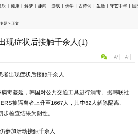
娱乐
|
健康
|
解梦
|
趣闻
|
游戏
|
佛学
|
古诗词
|
生活
|
守艺中华
|
国
情专题
> 正文
出现症状后接触千余人(1)
RS病毒蔓延，韩国对公共交通工具进行消毒。据韩联社
ERS被隔离者上升至1667人，其中62人解除隔离。
初步检查结果为阴性。
后仍参加活动接触千余人