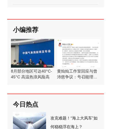
小编推荐
8月部分地区可达40°C-
黄灿灿工作室回应与曾
45°C 高温热浪风险高
沛慈争议：号召能理智
发言
今日热点
攻克难题！“海上大风车”如
何稳稳浮在海上？