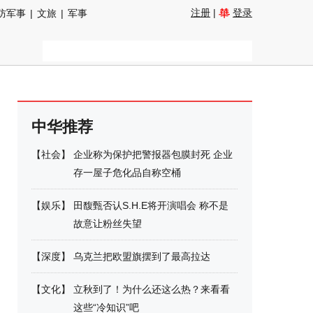
注册
|
登录
防军事
|
文旅
|
军事
中华推荐
【
社会
】
企业称为保护把警报器包膜封死 企业
存一屋子危化品自称空桶
【
娱乐
】
田馥甄否认S.H.E将开演唱会 称不是
故意让粉丝失望
【
深度
】
乌克兰把欧盟旗摆到了最高拉达
【
文化
】
立秋到了！为什么还这么热？来看看
这些“冷知识”吧