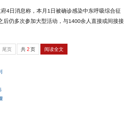
政府4日消息称，本月1日被确诊感染中东呼吸综合征
状之后仍多次参加大型活动，与1400余人直接或间接接
尾页
共
2
页
阅读全文
到
韩
课