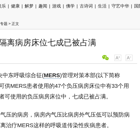
娱乐
|
健康
|
解梦
|
趣闻
|
游戏
|
佛学
|
古诗词
|
生活
|
守艺中华
|
国
情专题
> 正文
压隔离病房床位七成已被占满
央中东呼吸综合征(
MERS
)管理对策本部(以下简称
可供MERS患者使用的47个负压病房床位中有33个用
患者可使用的负压病房床位中，七成已被占满。
外气压的病房，病房内气压比病房外气压低可以预防病
离治疗MERS这样的呼吸道传染性疾病患者。