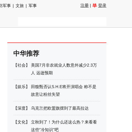
注册
|
登录
防军事
|
文旅
|
军事
中华推荐
【
社会
】
美国7月非农就业人数意外减少2.3万
人 远逊预期
【
娱乐
】
田馥甄否认S.H.E将开演唱会 称不是
故意让粉丝失望
【
深度
】
乌克兰把欧盟旗摆到了最高拉达
【
文化
】
立秋到了！为什么还这么热？来看看
这些“冷知识”吧