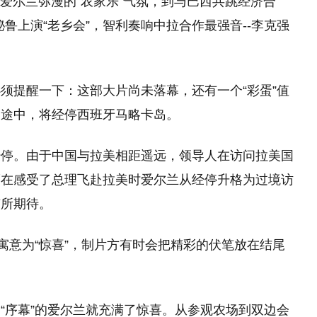
从爱尔兰弥漫的“农家乐”气氛，到与巴西共跳经济合
秘鲁上演“老乡会”，智利奏响中拉合作最强音--李克强
须提醒一下：这部大片尚未落幕，还有一个“彩蛋”值
的途中，将经停西班牙马略卡岛。
经停。由于中国与拉美相距遥远，领导人在访问拉美国
而在感受了总理飞赴拉美时爱尔兰从经停升格为过境访
有所期待。
寓意为“惊喜”，制片方有时会把精彩的伏笔放在结尾
“序幕”的爱尔兰就充满了惊喜。从参观农场到双边会