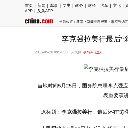
首页
|
新闻
|
军事
|
文史
|
政务
|
财经
|
汽车
|
文化
|
APP
|
头条APP
当前位置：
新闻
>
新闻专题报道
>
李克强访
李克强拉美行最后“
2015-05-28 09:54:08
人民网
参与评论(
)人
当地时间5月25日，国务院总理李克强
表重要演
原标题：
李克强拉美行
，最后还有“彩