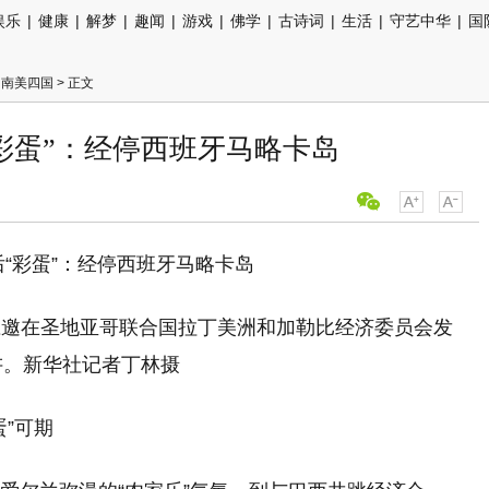
娱乐
|
健康
|
解梦
|
趣闻
|
游戏
|
佛学
|
古诗词
|
生活
|
守艺中华
|
国
问南美四国
> 正文
彩蛋”：经停西班牙马略卡岛
应邀在圣地亚哥联合国拉丁美洲和加勒比经济委员会发
讲。新华社记者丁林摄
蛋”可期