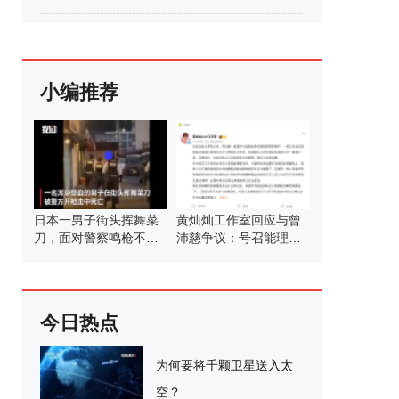
小编推荐
日本一男子街头挥舞菜
黄灿灿工作室回应与曾
刀，面对警察鸣枪不退
沛慈争议：号召能理智
反进，被警方射中胸部
发言
死亡
今日热点
为何要将千颗卫星送入太
空？