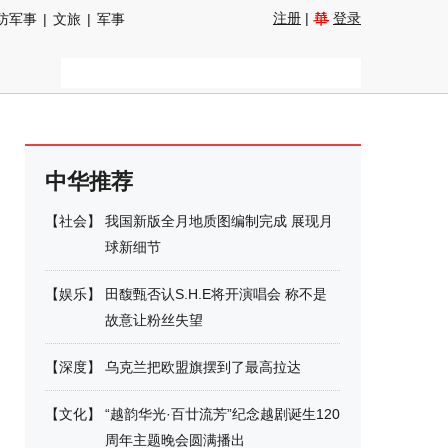
注册
|
登录
防军事
|
文旅
|
军事
中华推荐
【
社会
】
我国新版全月地质图编制完成 展现月
球新细节
【
娱乐
】
田馥甄否认S.H.E将开演唱会 称不是
故意让粉丝失望
【
深度
】
乌克兰把欧盟旗摆到了最高拉达
【
文化
】
“越韵华光·百廿流芳”纪念越剧诞生120
周年主题晚会圆满播出