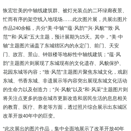
恢宏壮美的中轴线建筑群、被灯光装点的二环绿廊夜景、
忙而有序的架空线入地现场……此次图片展，共展出图片
作品240余幅，共分“美·中轴”“蕴·风韵”“兴·风貌”“致·风
范”“和·风采”五大主题，预计展期为15天。其中，“美·中
轴”主题图片涵盖了东城辖区内的永定门、前门、天安
门、故宫、景山、钟鼓楼等地标性中轴线建筑；“蕴·风
韵”主题图片则展现了东城现有的文化遗存、风貌保护、
花园东城等内容；“致·风范”主题图片聚焦东城文化，戏剧
东城、书香东城、非遗展示等内容突出展现东城文化活动
的生命力以及创造力；“兴·风貌”以及“和·风采”主题图片则
将关注点更多的放在城市更新改造和居民生活的息息相关
的教育、医疗、养老等方面，透过照片综合展示出东城区
改革开放40年中的巨变。
“此次展出的图片作品，集中全面地展示了改革开放40年