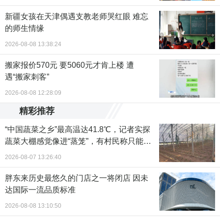
新疆女孩在天津偶遇支教老师哭红眼 难忘
的师生情缘
2026-08-08 13:38:24
搬家报价570元 要5060元才肯上楼 遭
遇“搬家刺客”
2026-08-08 12:28:09
精彩推荐
“中国蔬菜之乡”最高温达41.8℃，记者实探
蔬菜大棚感觉像进“蒸笼”，有村民称只能凌
晨两点起来干活
2026-08-07 13:26:40
胖东来历史最悠久的门店之一将闭店 因未
达国际一流品质标准
2026-08-08 13:10:50