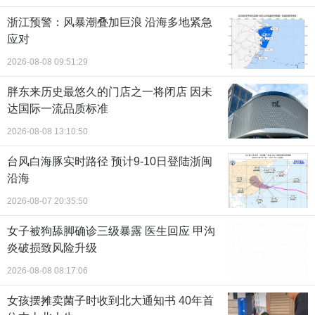
浙江预警：风暴潮叠加巨浪 沿海多地紧急
应对
2026-08-08 09:51:29
胖东来历史最悠久的门店之一将闭店 因未
达国际一流品质标准
2026-08-08 13:10:50
台风白海豚实时路径 预计9-10日登陆浙闽
沿海
2026-08-07 20:35:50
女子被狗舔脚确诊三级暴露 医生回应 甲沟
炎破损致风险升级
2026-08-08 08:17:06
女孩摆摊卖菌子时收到北大通知书 40年首