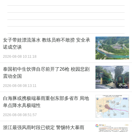
女子带娃漂流落水 教练员称不敢捞 安全承
诺成空谈
2026-08-08 10:11:18
泰国初中生饮弹自尽前开了26枪 校园悲剧
震动全国
2026-08-08 08:13:11
白海豚或携极端暴雨重创东部多省市 局地
单点降水具极端性
2026-08-08 08:51:57
浙江最强风雨时段已锁定 警惕特大暴雨