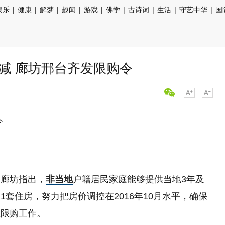
娱乐
|
健康
|
解梦
|
趣闻
|
游戏
|
佛学
|
古诗词
|
生活
|
守艺中华
|
国
减 廊坊邢台齐发限购令
令
。廊坊指出，
非当地
户籍居民家庭能够提供当地3年及
套住房，努力把房价调控在2016年10月水平，确保
性限购工作。