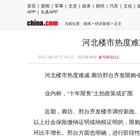
首页
|
新闻
|
军事
|
文史
|
政务
|
财经
|
汽车
|
文化
|
APP
|
头条APP
当前位置：
新闻
>
经济新闻
> 正文
河北楼市热度难
2017-06-05 17:54:17
经济参考报
参与评论(
)人
河北楼市热度难减 廊坊邢台齐发限购
业内称，“十年限售”土拍政策或扩围
近期，廊坊、邢台齐发楼市调控新政
以上社会保险缴纳证明或纳税证明的，限购1
环比不增长。邢台方面也明确，进行阶段