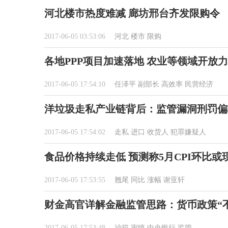
河北楼市热度难减 廊坊邢台齐发限购令
2017-06-05 03:53:06
河北
楼市
限购
各地PPP项目加速落地 农业等领域开放
2017-06-05 17:54:10
任泽平
副部长
高效率
民营经济
洋垃圾走私产业链背后：监管漏洞刑罚偏
2017-06-05 17:54:02
走私
进口
收货人
犯罪嫌疑人
食品价格持续走低 预测称5月CPI环比或
2017-06-05 17:53:55
翘尾
同比
涨幅
谢亚轩
财金高官详解金融监管思路：货币政策“
2017-06-05 17:53:48
沙箱
审慎
中央银行
监管