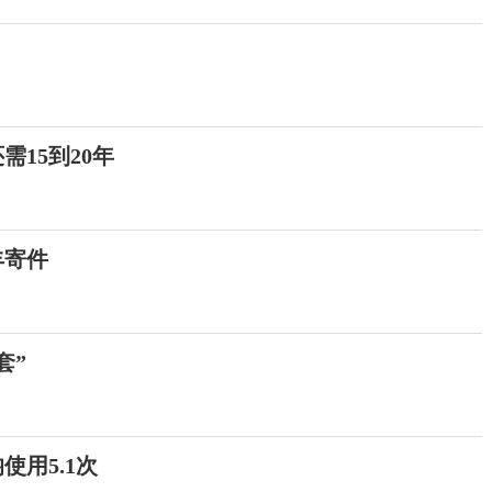
15到20年
丰寄件
套”
用5.1次