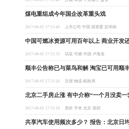
煤电重组成今年国企改革重头戏
2017-06-05 17:53:40
上市公司
中国
国资委
彭华岗
中国可燃冰资源可用百年以上 商业开发还需
2017-06-05 17:53:33
试采
可燃
中国
卢海龙
顺丰公告称已与菜鸟和解 淘宝已可用顺
2017-06-05 17:53:26
京报
物流
邮政局
北京二手房止涨 有中介称“一个月没卖一
2017-06-05 17:53:19
房价
平米
北京
燕郊
共享汽车使用频次多少？ 报告：北京日均使