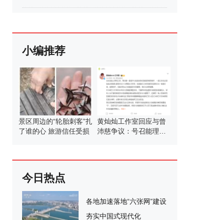
小编推荐
景区周边的“轮胎刺客”扎
黄灿灿工作室回应与曾
了谁的心 旅游信任受损
沛慈争议：号召能理智
发言
今日热点
各地加速落地“六张网”建设
夯实中国式现代化