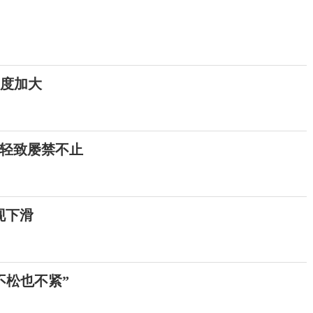
力度加大
轻致屡禁不止
现下滑
不松也不紧”