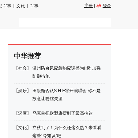
注册
|
登录
防军事
|
文旅
|
军事
中华推荐
【
社会
】
温州防台风应急响应调整为II级 加强
防御措施
【
娱乐
】
田馥甄否认S.H.E将开演唱会 称不是
故意让粉丝失望
【
深度
】
乌克兰把欧盟旗摆到了最高拉达
【
文化
】
立秋到了！为什么还这么热？来看看
这些“冷知识”吧