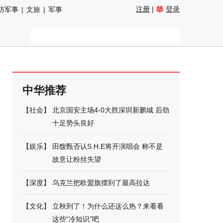
注册
|
登录
防军事
|
文旅
|
军事
中华推荐
【
社会
】
北京国安主场4-0大胜深圳新鹏城 后劲
十足势头良好
【
娱乐
】
田馥甄否认S.H.E将开演唱会 称不是
故意让粉丝失望
【
深度
】
乌克兰把欧盟旗摆到了最高拉达
【
文化
】
立秋到了！为什么还这么热？来看看
这些“冷知识”吧