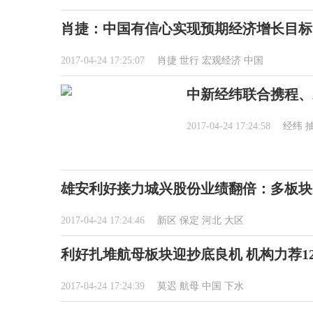
肖捷：中国有信心实现预期经济增长目标
2017-04-24 17:25:07
肖捷
世行
宏观经济
中国
中新经纬联合携程、
2017-04-24 17:24:58
经纬
雄安利好接力城兴股份业绩翻倍：多板块
2017-04-24 17:24:46
新区
保定
河北
大区
利好扎堆航母板块迎抄底良机 机构力荐1
2017-04-24 17:24:39
莫迟
航母
中国
下水