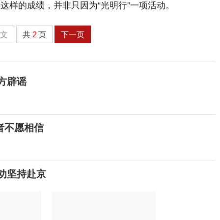
得这样的成绩，并非只因为“光明行”一项活动。
全文
共
2
页
下一页
方辟谣
者不愿相信
劝坚持赴京