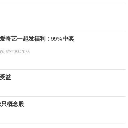
爱奇艺一起发福利：99%中奖
抽奖
维生素C
奖品
受益
2只概念股
提高警惕！绷紧暑期护娃安全这根弦