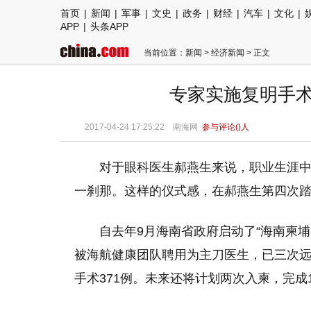
首页
|
新闻
|
军事
|
文史
|
政务
|
财经
|
汽车
|
文化
|
APP
|
头条APP
当前位置：
新闻
>
经济新闻
> 正文
专家实施复明手术3
2017-04-24 17:25:22 南海网
参与评论(
)人
对于眼科医生郝燕生来说，职业生涯
一刹那。这样的仪式感，在郝燕生第四次
自去年9月海南省政府启动了“海南柬
被海航健康团队聘用为主刀医生，已三次远
手术371例。未来还将计划两次入柬，完成1