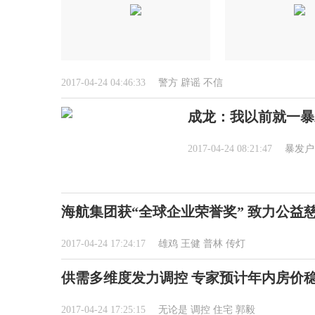
2017-04-24 04:46:33
警方
辟谣
不信
成龙：我以前就一暴
2017-04-24 08:21:47
暴发户
海航集团获“全球企业荣誉奖” 致力公益
2017-04-24 17:24:17
雄鸡
王健
普林
传灯
供需多维度发力调控 专家预计年内房价
2017-04-24 17:25:15
无论是
调控
住宅
郭毅