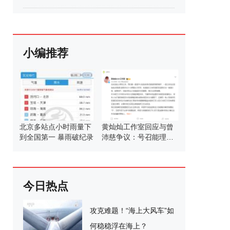
小编推荐
北京多站点小时雨量下
黄灿灿工作室回应与曾
到全国第一 暴雨破纪录
沛慈争议：号召能理智
发言
今日热点
攻克难题！“海上大风车”如
何稳稳浮在海上？