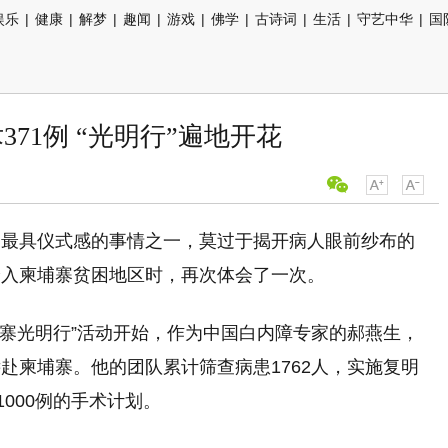
娱乐
|
健康
|
解梦
|
趣闻
|
游戏
|
佛学
|
古诗词
|
生活
|
守艺中华
|
国
71例 “光明行”遍地开花
中最具仪式感的事情之一，莫过于揭开病人眼前纱布的
踏入柬埔寨贫困地区时，再次体会了一次。
埔寨光明行”活动开始，作为中国白内障专家的郝燕生，
赴柬埔寨。他的团队累计筛查病患1762人，实施复明
000例的手术计划。