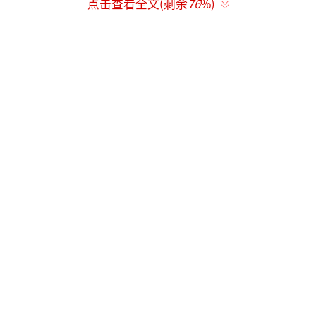
动关系的证明，并将失业人员的名单自终止或
点击查看全文(剩余
76
%)
者解除劳动关系之日起15日内告知社会保险经
办机构；第二步，失业人员持本单位为其出具
的终止或者解除劳动关系的证明，到指定的公
共就业服务机构办理失业登记；第三步，失业
人员凭失业登记证明和个人身份证明，到社会
保险经办机构办理领取失业保险金的手续。失
业保险金领取期限自办理失业登记之日起计
算。
领取期限最长24个月，可继续享受医保
《失业保险条例》规定，失业保险金的标
准，按照低于当地最低工资标准、高于城市居
民最低生活保障标准的水平，由省、自治区、