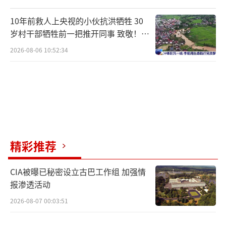
失业保险功能不断拓展，在预防失业方面发挥
10年前救人上央视的小伙抗洪牺牲 30
了重要作用。经国务院同意，从2014年底起，
岁村干部牺牲前一把推开同事 致敬！送
别！
兼并重组、化解产能过剩、淘汰落后产能等产
2026-08-06 10:52:34
业结构调整的企业依法参加失业保险，上年度
未裁员或裁员率低于统筹地区城镇登记失业率
的，可享受不超过上年度实际缴纳失业保险费5
0%的稳岗补贴。2015年初，又将失业保险基金
支持企业稳岗政策实施范围由三类企业扩大到
所有符合条件的企业。
精彩推荐
稳岗补贴主要用于职工生活补助、缴纳社
CIA被曝已秘密设立古巴工作组 加强情
报渗透活动
会保险费、转岗培训、技能提升培训等相关支
出。“稳岗补贴政策，是经济结构调整中稳定
2026-08-07 00:03:51
就业的一项重要举措，不仅稳定了岗位，而且