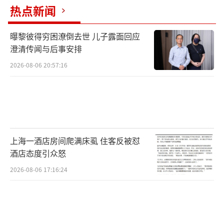
很多人担心失业后同时失去医疗保障。失
热点新闻
业保险司负责人解释说，失业人员在领取失业
保险金期间，可以继续参加职工基本医疗保
曝黎彼得穷困潦倒去世 儿子露面回应
澄清传闻与后事安排
险，享受基本医疗保险待遇。基本医疗保险费
2026-08-06 20:57:16
从失业保险基金中支付，个人无需缴纳基本医
疗保险费。2016年失业保险基金支付基本医疗
保险费月人均292元。
此外，领取失业保险金期间死亡的失业人
上海一酒店房间爬满床虱 住客反被怼
员，他的遗属可以根据规定领取丧葬补助金和
酒店态度引众怒
其供养的配偶、直系亲属的抚恤金。失业人员
2026-08-06 17:16:24
还可享受职业培训、职业介绍补贴等。
企业调结构，能享受稳岗补贴
失业保险司相关负责人介绍说，近年来，