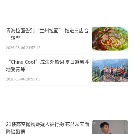
企业和职工获得感明显增强，从源头上减少失
业，受到大家的欢迎。”该负责人表示。
(责编：杨茗涵（实习生）、乔雪峰)
青海拉面告别“兰州拉面” 推进三店合
一转型
2026-08-06 23:57:12
“China Cool”成海外热词 夏日避暑胜
地受青睐
2026-08-06 20:55:05
21楼高空抛物嫌疑人被行拘 花盆从天而
降险酿祸