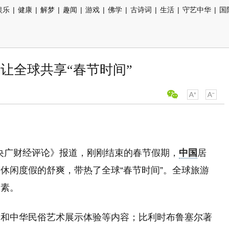
娱乐
|
健康
|
解梦
|
趣闻
|
游戏
|
佛学
|
古诗词
|
生活
|
守艺中华
|
国
让全球共享“春节时间”
《央广财经评论》报道，刚刚结束的春节假期，
中国
居
休闲度假的舒爽，带热了全球“春节时间”。全球旅游
元素。
验和中华民俗艺术展示体验等内容；比利时布鲁塞尔著