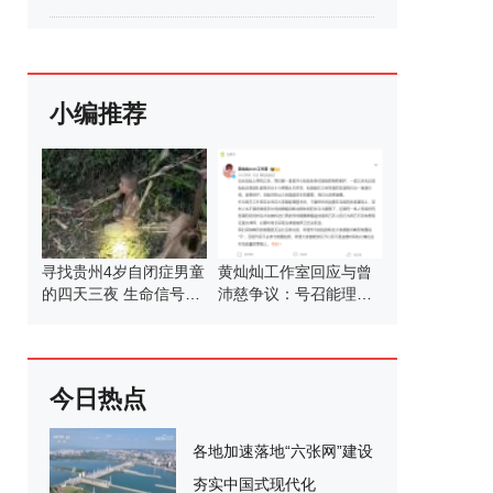
小编推荐
寻找贵州4岁自闭症男童
黄灿灿工作室回应与曾
的四天三夜 生命信号终
沛慈争议：号召能理智
被锁定
发言
今日热点
各地加速落地“六张网”建设
夯实中国式现代化