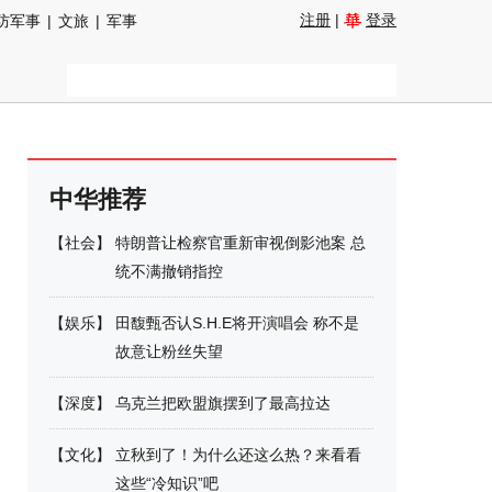
注册
|
登录
防军事
|
文旅
|
军事
中华推荐
【
社会
】
特朗普让检察官重新审视倒影池案 总
统不满撤销指控
【
娱乐
】
田馥甄否认S.H.E将开演唱会 称不是
故意让粉丝失望
【
深度
】
乌克兰把欧盟旗摆到了最高拉达
【
文化
】
立秋到了！为什么还这么热？来看看
这些“冷知识”吧