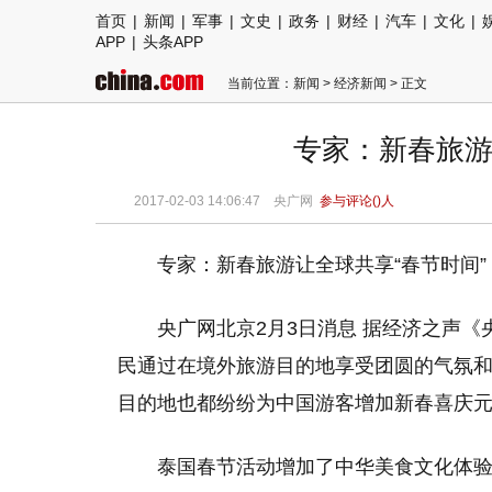
首页
|
新闻
|
军事
|
文史
|
政务
|
财经
|
汽车
|
文化
|
APP
|
头条APP
当前位置：
新闻
>
经济新闻
> 正文
专家：新春旅游
2017-02-03 14:06:47
央广网
参与评论(
)人
专家：新春旅游让全球共享“春节时间”
央广网北京2月3日消息 据经济之声
民通过在境外旅游目的地享受团圆的气氛和
目的地也都纷纷为中国游客增加新春喜庆
泰国春节活动增加了中华美食文化体