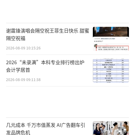
表示，推进冬季清洁取暖将有助于解决化石能
源污染和温室气体排放，对改善百姓生活、治
理雾霾具有重大意义。
谢霆锋演唱会隔空祝王菲生日快乐 甜蜜
隔空祝福
严格标准
2026-08-09 10:15:26
食品安全，标准先行。2016年12月23日提
2026“未录满”本科专业排行榜出炉
请十二届全国人大常委会第二十五次会议审议
会计学居首
的国务院关于研究处理食品安全法执法检查报
2026-08-09 09:11:38
告及审议意见情况的反馈报告指出，2016年年
底前，中国形成近1100项的食品安全国家标准
体系，涵盖2万项指标，基本覆盖所有食品类别
和主要危害因素。
几元成本 千万市值蒸发 AI广告翻车引
2016年12月28日，农业部对外公布《食品
发品牌危机