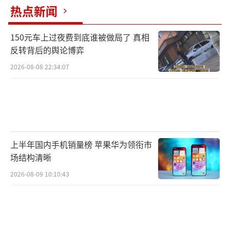
（区、市）在本地区选择3个以上代表性县
热点新闻
（市、区）开展农村生活垃圾分类和资源化利
150元车上过夜费到底谁被做局了 真相
用示范，并组织编制实施方案，于2017年4月底
反转背后的舆论博弈
前将县（区、市）名单及实施方案上报。
2026-08-08 22:34:07
同济大学循环经济研究所所长杜欢政认
为，要消除垃圾围城的隐患，首先要从改变公
众观念做起，特别是要推进垃圾分类。
中央财经领导小组第十四次会议明确提
上半年国内手机销量榜 苹果华为领衔市
出，形成以法治为基础、政府推动、全民参
场结构清晰
与、城乡统筹、因地制宜的垃圾分类制度，努
2026-08-09 10:10:43
力提高垃圾分类制度的覆盖范围。
投入资金