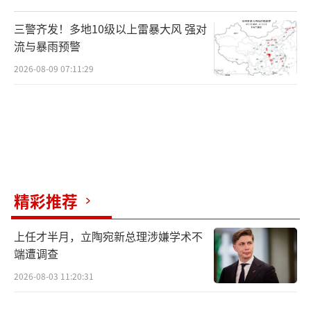
2016年12月23日，国家能源局表示将进一
三警齐发！多地10级以上雷暴大风 强对
步推进燃煤电厂“超低排放”行动计划，推进
流与暴雨预警
燃气供暖、电供暖、生物质能供暖、地热供暖
2026-08-09 07:11:29
等清洁供暖方式。按照企业为主、政府推动、
居民可承受的方针，宜气则气、宜电则电，加
快提高清洁供暖比重，5年内在有条件地区基本
实现清洁取暖方式替代散烧煤。
2016年12月27日，国家电网公司率先宣
精彩推荐
布，2017年将继续重点推进北方冬季电采暖工
程，计划对京津冀地区60.7万户居民实施“煤
上任才半月，立陶宛新总理涉嫌学术不
改电”。2016、2017两年，共计划投资300多
端遭调查
亿元用于电能替代项目配套电网建设。
2026-08-03 11:20:31
厦门大学中国能源政策研究院院长林伯强