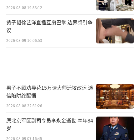
安全国家标准 食品中农药最大残留限量》2016
2026-08-08 19:33:12
版。这一农药残留的新国标，在标准数量和覆
黄子韬徐艺洋直播互扇巴掌 边界感引争
盖率上都有了较大突破，基本涵盖了中国已批
议
准使用的常用农药和居民日常消费的主要农产
2026-08-09 10:06:53
品。
此外，对于畜禽养殖废弃物处理和资源
化、规范住房租赁市场和抑制房地产泡沫、提
高养老院服务质量等民生工程，相关部门或出
男子不顾劝导花15万请大师迁坟改运 迷
台意见，或督促落实，也在加紧推进中。
信陷阱终醒悟
(责编：乔雪峰、夏晓伦)
2026-08-08 22:31:26
原北京军区副司令员李永金逝世 享年84
岁
2026-08-09 07:16:45