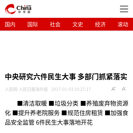
国内
国际
社会
文史
经济
滚动
中央研究六件民生大事 多部门抓紧落实
人民网-人民日报海外版
2017-01-03 10:27:17
■清洁取暖 ■垃圾分类 ■养殖废弃物资源
化 ■提升养老院服务 ■规范住房租赁 ■加强食
品安全监管 6件民生大事落地开花