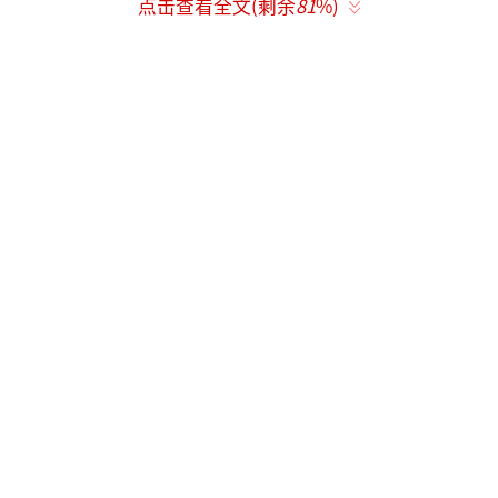
点击查看全文(剩余
81
%)
到，“中央连取暖都替我们想到了”。
2016年12月21日，中央财经领导小组第十
四次会议专门研究了推进北方地区冬季清洁取
暖、普遍推行垃圾分类制度、畜禽养殖废弃物
处理和资源化、提高养老院服务质量、规范住
房租赁市场和抑制房地产泡沫、加强食品安全
监管等问题。习近平总书记指出，推进北方地
区冬季清洁取暖等6个问题，都是大事，关系广
大人民群众生活，是重大的民生工程、民心工
程。
雷厉风行。在会议结束后的一周时间里，
多个相关部门晒出具体方案，部署推进这些民
生“大事”。