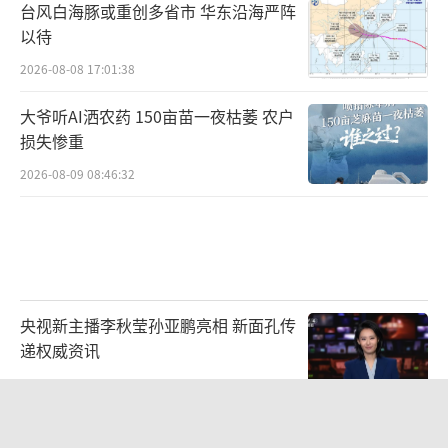
台风白海豚或重创多省市 华东沿海严阵
以待
2026-08-08 17:01:38
大爷听AI洒农药 150亩苗一夜枯萎 农户
损失惨重
2026-08-09 08:46:32
央视新主播李秋莹孙亚鹏亮相 新面孔传
递权威资讯
2026-08-08 22:38:56
浙江舟山发布实施“五停”命令 应对台