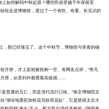
文物上如何解码中秋起源？哪些民俗穿越千年保留至
们纷纷走进博物馆，渡过了一个有吃、有看、长见识的
口红，那已经落伍了。这个中秋节，博物馆与美食的碰
创月饼，才上架就被抢购一空。有网友点评，“蒂凡
仁月饼，从里到外都透着高级感……
不是普通的五仁，而是清代流行口味。”南京博物院文
自“湖绿地墨彩加粉花鸟纹荷花缸”，它是慈禧太后大
馅料同样“来头”不小，配方取自清代袁枚的《随园食