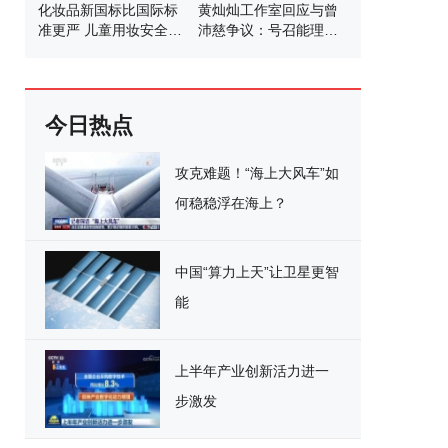
化妆品新国标比国际标
黄灿灿工作室回应与曾
准更严 儿童用妆安全大
沛慈争议：号召能理智
幅提升
发言
今日热点
攻克难题！“海上大风车”如
何稳稳浮在海上？
中国“算力上天”让卫星更智
能
上半年产业创新活力进一
步激发