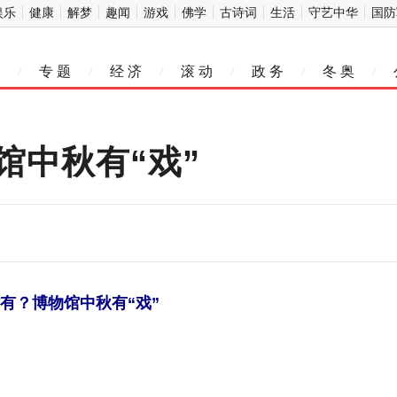
娱乐
健康
解梦
趣闻
游戏
佛学
古诗词
生活
守艺中华
国防
专 题
经 济
滚 动
政 务
冬 奥
/
/
/
/
/
/
馆中秋有“戏”
时有？博物馆中秋有“戏”