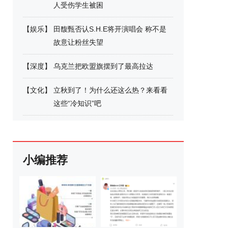
人受伤学生被困
【
娱乐
】
田馥甄否认S.H.E将开演唱会 称不是
故意让粉丝失望
【
深度
】
乌克兰把欧盟旗摆到了最高拉达
【
文化
】
立秋到了！为什么还这么热？来看看
这些“冷知识”吧
小编推荐