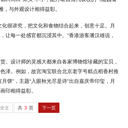
素雅，与外观设计相得益彰。
文化很讲究，把文化和食物结合起来，创意十足。月
，让每一处感官都沉浸其中。”香港游客潘汉雄说，
手货。设计师的灵感大都来自各家博物馆珍藏的宝贝，
取色泽。例如，故宫淘宝联合北京老字号糕点稻香村推
月饼”，主题“入眼秋光尽是诗”出自嘉庆帝印玺，月
书画印相得益彰。
全文
共
3
页
下一页