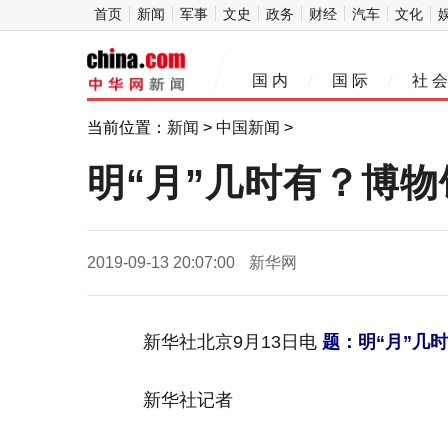
首页
新闻
军事
文史
政务
财经
汽车
文化
中
国 内
国 际
社 会
/
/
华网
当前位置：
新闻
>
中国新闻
>
明“月”几时有？博物
2019-09-13 20:07:00
新华网
新华社北京9月13日电
题：明“月”几
新华社记者