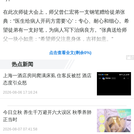
在此次师徒大会上，师父曾仁宏将一支钢笔赠给徒弟张
典：“医生给病人开药方需要‘心’：专心、耐心和细心。希
望徒弟有一支好笔，为病人写下治病良方。”张典送给师
父一块小如意：“希望师父注意身体，吉祥如意。”
点击查看全文(剩余
0
%)
广告
热点新闻
上海一酒店房间爬满床虱 住客反被怼 酒店
态度引众怒
2026-08-06 17:16:24
今日立秋 养生千万避开六大误区 秋季养肺
正当时
2026-08-07 07:41:58