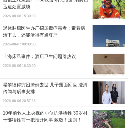
迅速处置威胁
2026-08-06 15:30:03
退休肿瘤医生办厂招尿毒症患者：带着病
活下去，还能活得有点尊严
2026-08-07 09:00:03
上海床虱事件：酒店卫生问题引热议
2026-08-06 18:30:09
曝黎彼得穷困潦倒去世 儿子露面回应 澄清
传闻与后事安排
2026-08-06 20:57:16
10年前救人上央视的小伙抗洪牺牲 30岁村
干部牺牲前一把推开同事 致敬！送别！