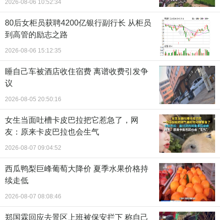
2026-08-06 10:52:34
80后女柜员获聘4200亿银行副行长 从柜员
到高管的励志之路
2026-08-06 15:12:35
睡自己车被酒店收住宿费 离谱收费引发争
议
2026-08-05 20:50:16
女生当面吐槽卡皮巴拉把它惹急了，网
友：原来卡皮巴拉也会生气
2026-08-07 09:04:52
西瓜鸭梨巨峰葡萄大降价 夏季水果价格持
续走低
2026-08-07 08:08:46
郑国霖回应去景区上班被保安拦下 称自己