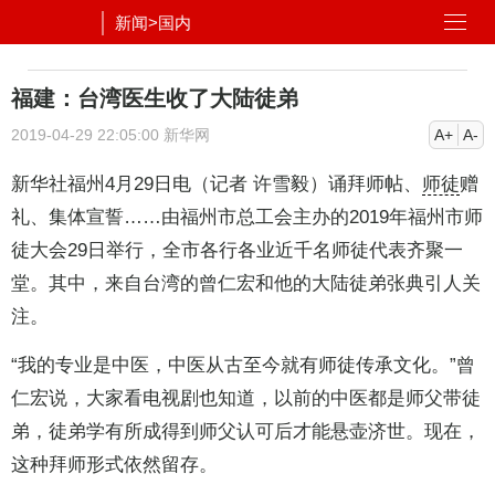
新闻
>
国内
福建：台湾医生收了大陆徒弟
2019-04-29 22:05:00
新华网
A+
A-
新华社福州4月29日电（记者 许雪毅）诵拜师帖、
师徒
赠
礼、集体宣誓……由福州市总工会主办的2019年福州市师
徒大会29日举行，全市各行各业近千名师徒代表齐聚一
堂。其中，来自台湾的曾仁宏和他的大陆徒弟张典引人关
注。
“我的专业是中医，中医从古至今就有师徒传承文化。”曾
仁宏说，大家看电视剧也知道，以前的中医都是师父带徒
弟，徒弟学有所成得到师父认可后才能悬壶济世。现在，
这种拜师形式依然留存。