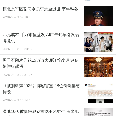
原北京军区副司令员李永金逝世 享年84岁
2026-08-09 07:16:45
几元成本 千万市值蒸发 AI广告翻车引发品
牌危机
2026-08-08 19:33:12
男子不顾劝导花15万请大师迁坟改运 迷信
陷阱终醒悟
2026-08-08 22:31:26
《披荆斩棘2026》阵容官宣 28位哥哥集结
待发
2026-08-09 13:14:10
潜逃10天被抓嫌犯疑靠吃玉米维生 玉米地