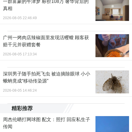
一群富豪的牛津梦 标价108万 奢华背后的
真相
2026-08-05 22:46:49
广州一烤肉店辣椒面里发现活蠼螋 顾客获
赔千元并获赠套餐
2026-08-05 17:13:34
深圳男子随手拍死飞虫 被迫摘除眼球 小小
蛾蚋竟成“移动传染源”
2026-08-05 14:46:24
精彩推荐
周杰伦晒打网球图 配文：照打 回应私生子
传闻