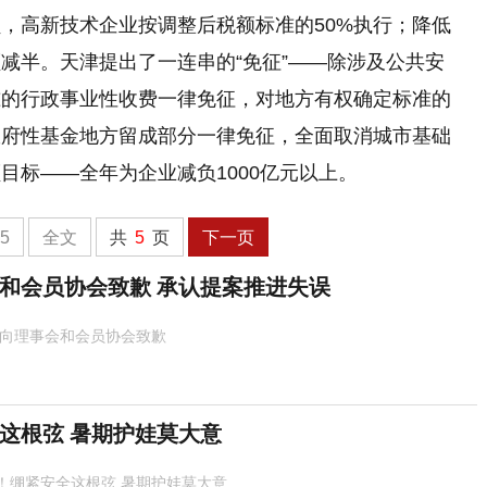
，高新技术企业按调整后税额标准的50%执行；降低
减半。天津提出了一连串的“免征”——除涉及公共安
准的行政事业性收费一律免征，对地方有权确定标准的
政府性基金地方留成部分一律免征，全面取消城市基础
目标——全年为企业减负1000亿元以上。
5
全文
共
5
页
下一页
和会员协会致歉 承认提案推进失误
,向理事会和会员协会致歉
这根弦 暑期护娃莫大意
！绷紧安全这根弦 暑期护娃莫大意