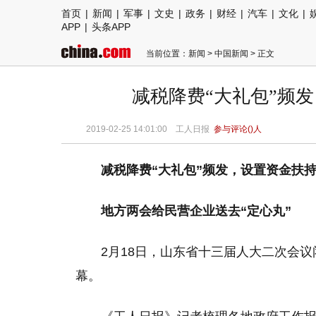
首页
|
新闻
|
军事
|
文史
|
政务
|
财经
|
汽车
|
文化
|
APP
|
头条APP
当前位置：
新闻
>
中国新闻
> 正文
减税降费“大礼包”频发
2019-02-25 14:01:00
工人日报
参与评论(
)人
减税降费“大礼包”频发，设置资金扶
地方两会给民营企业送去“定心丸”
2月18日，山东省十三届人大二次会议
幕。