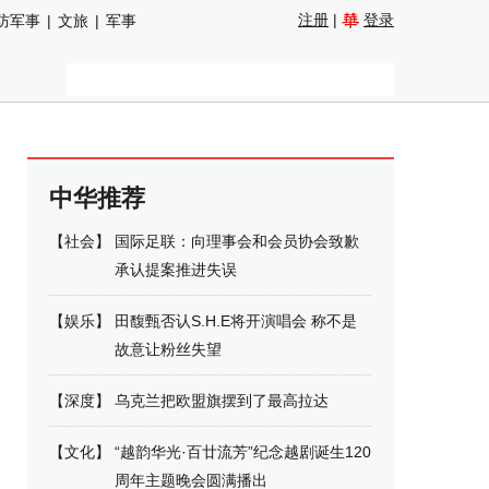
注册
|
登录
防军事
|
文旅
|
军事
中华推荐
【
社会
】
国际足联：向理事会和会员协会致歉
承认提案推进失误
【
娱乐
】
田馥甄否认S.H.E将开演唱会 称不是
故意让粉丝失望
【
深度
】
乌克兰把欧盟旗摆到了最高拉达
【
文化
】
“越韵华光·百廿流芳”纪念越剧诞生120
周年主题晚会圆满播出