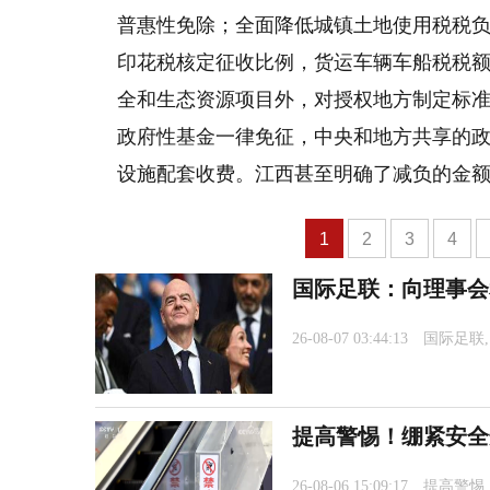
普惠性免除；全面降低城镇土地使用税税负
印花税核定征收比例，货运车辆车船税税额
全和生态资源项目外，对授权地方制定标
政府性基金一律免征，中央和地方共享的
设施配套收费。江西甚至明确了减负的金额
1
2
3
4
国际足联：向理事会
26-08-07 03:44:13
国际足联
提高警惕！绷紧安全
26-08-06 15:09:17
提高警惕