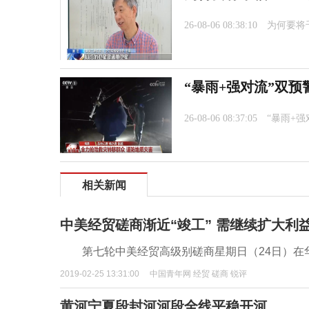
26-08-06 08:38:10
为何要将
“暴雨+强对流”双预
26-08-06 08:37:05
“暴雨+
相关新闻
中美经贸磋商渐近“竣工” 需继续扩大利
第七轮中美经贸高级别磋商星期日（24日）在
2019-02-25 13:31:00
中国青年网 经贸 磋商 锐评
黄河宁夏段封河河段全线平稳开河