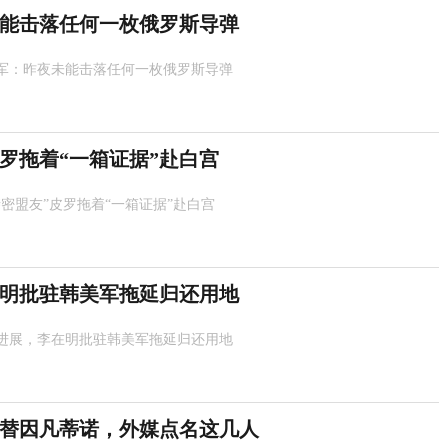
能击落任何一枚俄罗斯导弹
军：昨夜未能击落任何一枚俄罗斯导弹
皮罗拖着“一箱证据”赴白宫
亲密盟友”皮罗拖着“一箱证据”赴白宫
明批驻韩美军拖延归还用地
进展，李在明批驻韩美军拖延归还用地
替因凡蒂诺，外媒点名这几人