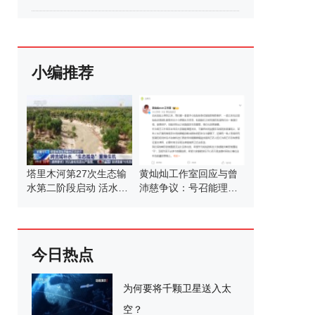
小编推荐
塔里木河第27次生态输
黄灿灿工作室回应与曾
水第二阶段启动 活水滋
沛慈争议：号召能理智
养绿洲
发言
今日热点
为何要将千颗卫星送入太
空？