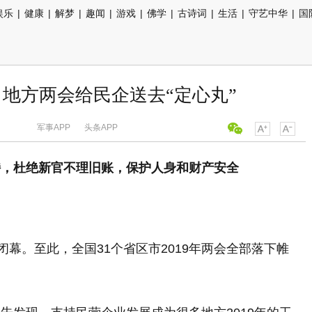
娱乐
|
健康
|
解梦
|
趣闻
|
游戏
|
佛学
|
古诗词
|
生活
|
守艺中华
|
国
 地方两会给民企送去“定心丸”
军事APP
头条APP
持，杜绝新官不理旧账，保护人身和财产安全
闭幕。至此，全国31个省区市2019年两会全部落下帷