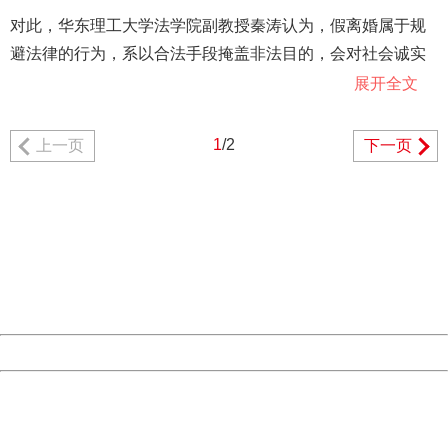
对此，华东理工大学法学院副教授秦涛认为，假离婚属于规
避法律的行为，系以合法手段掩盖非法目的，会对社会诚实
信用道德、公序良俗等造成一定的冲击。“党员干部进行假离
展开全文
婚，并从中获益的，违反了党纪国法的规定”。
1
/2
上一页
下一页
北京师范大学中国刑法研究所副所长彭新林在接受记者采访
404 Not Found
时表示，党员干部假离婚不仅有违社会公德、家庭美德，没
Sorry for the inconvenience.
有树立正确的价值观，而且会带坏社会风气，败坏党风政
Please report this message and include the following
information to us.
风，损害党和国家的形象和人民利益，这是党的纪律不允许
Thank you very much!
的。
URL:
http://3g.china.com:8080/act/news/10000159/20180612
Server:
cms-9-156
Date:
2026/08/09 09:07:53
假离婚践踏了法纪红线
Powered by China
China
“领导干部一般都是中国共产党党员，受到《中国共产党纪律
404 Not Found
处分条例》和《中华人民共和国公务员法》的双重规制，一
Sorry for the inconvenience.
Please report this message and include the following