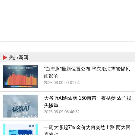
部分不是党员的领导干部，其行为也会受到公务员法的约
information to us.
束。”秦涛表示，普通人假离婚只受到没收违法所得或者撤销
Thank you very much!
URL:
http://3g.china.com:8080/act/news/10000159/20180612
相关行政受益等处罚，而党员干部假离婚，不仅相关利益被
Server:
cms-9-156
没收，同时也会受到党纪政纪处分。
Date:
2026/08/09 09:07:53
Powered by China
China
热点新闻
“白海豚”最新位置公布 华东沿海需警惕风
雨影响
2026-08-09 09:01:04
大爷听AI洒农药 150亩苗一夜枯萎 农户损
失惨重
2026-08-09 08:46:32
一周大涨超7% 金价为何突然上涨 两大因
素推动