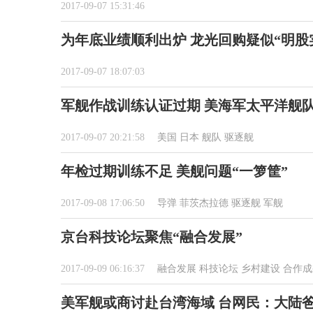
2017-09-07 15:31:46
为年底业绩顺利出炉 龙光回购疑似“明股
2017-09-07 18:07:03
军舰作战训练认证过期 美海军太平洋舰
2017-09-07 20:21:58
美国
日本
舰队
驱逐舰
年检过期训练不足 美舰问题“一箩筐”
2017-09-08 17:06:50
导弹
菲茨杰拉德
驱逐舰
军舰
京台科技论坛聚焦“融合发展”
2017-09-09 06:16:37
融合发展
科技论坛
乡村建设
合作成
美军舰或商讨赴台湾海域 台网民：大陆