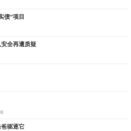
实债”项目
队安全再遭质疑
果
爸爸驱逐它