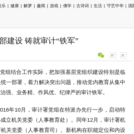
娱乐
|
健康
|
解梦
|
趣闻
|
游戏
|
佛学
|
古诗词
|
生活
|
守艺中华
|
国
部建设 铸就审计“铁军”
党组结合工作实际，把加强基层党组织建设特别是临
央统一部署，着力解决突出问题，推动党内教育从集中
政治强、业务精、作风优、纪律严的审计铁军。
016年10月，审计署党组在特派办先行一步，启动特
成立机关党委（人事教育处）。同年12月，审计署机
署机关党委（人事教育司）。新机构在职能定位和内设