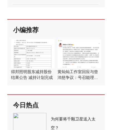
小编推荐
得邦照明股东减持股份
黄灿灿工作室回应与曾
结果公告 减持计划完成
沛慈争议：号召能理智
发言
今日热点
为何要将千颗卫星送入太
空？