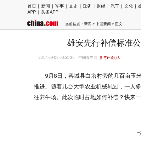
首页
|
新闻
|
军事
|
文史
|
政务
|
财经
|
汽车
|
文化
|
APP
|
头条APP
当前位置：
新闻
>
中国新闻
> 正文
雄安先行补偿标准公
2017-09-09 00:51:39
中国青年网
参与评论(
)人
9月8日，容城县白塔村旁的几百亩玉
推进。随着几台大型农业机械轧过，一人多
往养牛场。此次临时占地如何补偿？快来一起
“清