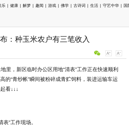
娱乐
|
健康
|
解梦
|
趣闻
|
游戏
|
佛学
|
古诗词
|
生活
|
守艺中华
|
国
布：种玉米农户有三笔收入
米地里，新区临时办公区用地“清表”工作正在快速顺利
高的“青纱帐”瞬间被粉碎成青贮饲料，装进运输车运
看↓↓↓
表”工作现场。