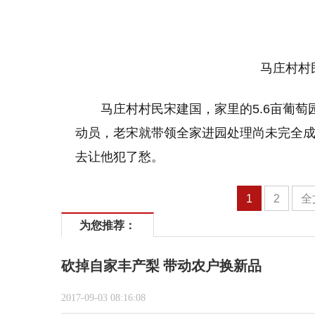
马庄村村民
马庄村村民宋建国，家里的5.6亩葡萄
动员，老宋就带领全家进园处理尚未完全成
去让他犯了愁。
1
2
全
为您推荐：
砍掉自家丰产梨 带动农户换新品
2017-09-03 08:16:08