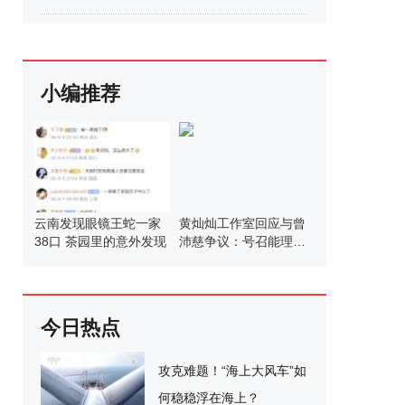
小编推荐
云南发现眼镜王蛇一家
黄灿灿工作室回应与曾
38口 茶园里的意外发现
沛慈争议：号召能理智
发言
今日热点
攻克难题！“海上大风车”如
何稳稳浮在海上？