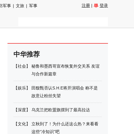
注册
|
登录
防军事
|
文旅
|
军事
中华推荐
【
社会
】
秘鲁和墨西哥宣布恢复外交关系 友谊
与合作新篇章
【
娱乐
】
田馥甄否认S.H.E将开演唱会 称不是
故意让粉丝失望
【
深度
】
乌克兰把欧盟旗摆到了最高拉达
【
文化
】
立秋到了！为什么还这么热？来看看
这些“冷知识”吧