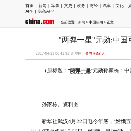
首页
|
新闻
|
军事
|
文史
|
政务
|
财经
|
汽车
|
文化
|
APP
|
头条APP
当前位置：
新闻
>
中国新闻
> 正文
"两弹一星"元勋:中
2017-04-23 00:41:31
新华网
参与评论(
)人
（原标题：“
两弹一星
”元勋孙家栋：中
孙家栋。资料图
新华社武汉4月22日电今年底，“嫦娥