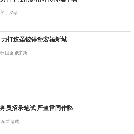
官
丁义珍
合力打造圣彼得堡宏福新城
堡
国企
俄罗斯
公务员招录笔试 严查雷同作弊
面试
笔试