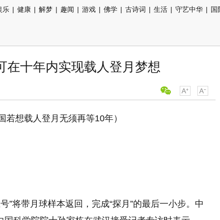
娱乐
|
健康
|
解梦
|
趣闻
|
游戏
|
佛学
|
古诗词
|
生活
|
守艺中华
|
国
国可在十年内实现载人登月梦想
国若想载人登月无须再等10年）
五号”将带月球样本返回，完成“探月”的最后一小步。中