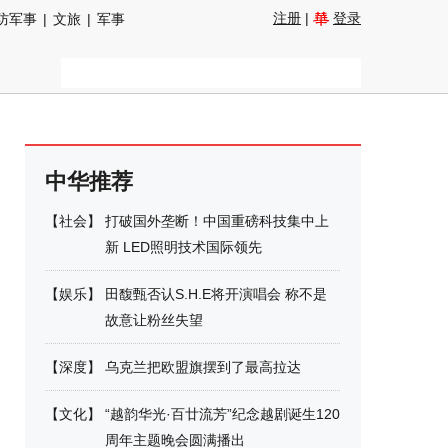
注册
|
登录
防军事
|
文旅
|
军事
中华推荐
【
社会
】
打破国外垄断！中国重磅科技集中上
新 LED照明技术国际领先
【
娱乐
】
田馥甄否认S.H.E将开演唱会 称不是
故意让粉丝失望
【
深度
】
乌克兰把欧盟旗摆到了最高拉达
【
文化
】
“越韵华光·百廿流芳”纪念越剧诞生120
周年主题晚会圆满播出