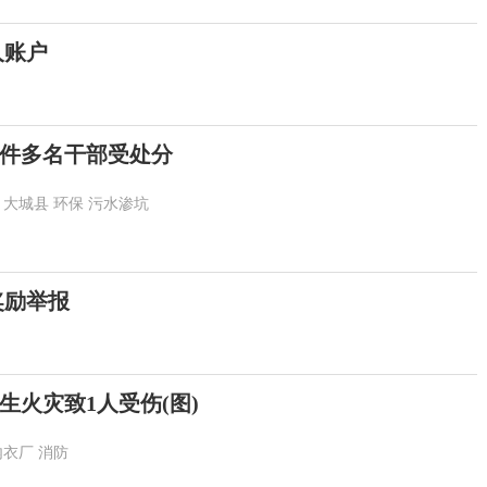
人账户
件多名干部受处分
大城县
环保
污水渗坑
奖励举报
生火灾致1人受伤(图)
内衣厂
消防