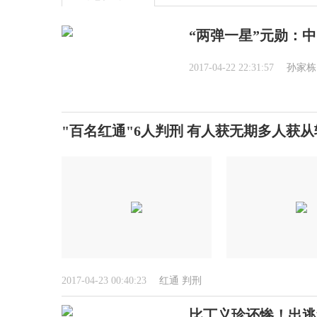
“两弹一星”元勋：中
2017-04-22 22:31:57
孙家栋
"百名红通"6人判刑 有人获无期多人获
2017-04-23 00:40:23
红通
判刑
比丁义珍还惨！出逃