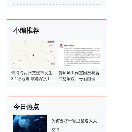
小编推荐
青海海西州茫崖市发生
黄灿灿工作室回应与曾
3.1级地震 震源深度10
沛慈争议：号召能理智
公里
发言
今日热点
为何要将千颗卫星送入太
空？