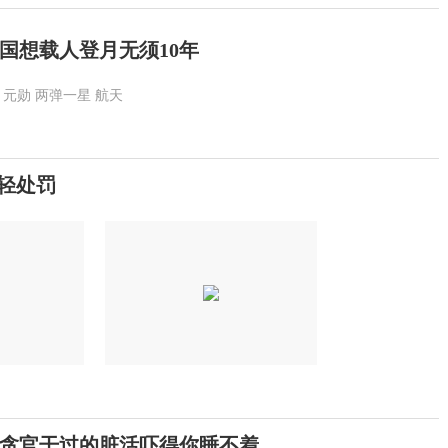
国想载人登月无须10年
元勋
两弹一星
航天
从轻处罚
贪官干过的脏活吓得你睡不着