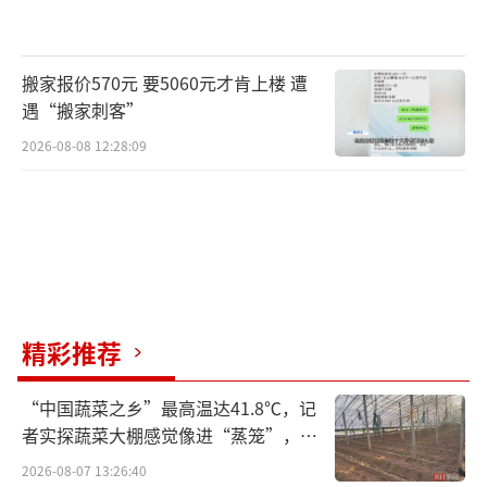
搬家报价570元 要5060元才肯上楼 遭
遇“搬家刺客”
2026-08-08 12:28:09
精彩推荐
“中国蔬菜之乡”最高温达41.8℃，记
者实探蔬菜大棚感觉像进“蒸笼”，有
村民称只能凌晨两点起来干活
2026-08-07 13:26:40