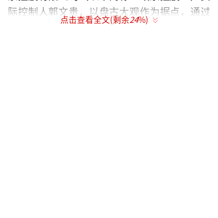
际控制人郭文贵，以盘古大观作为据点，通过
点击查看全文(剩余
24
%)
多年的经营，搭建了一个以政法官员为主的庞
大政商关系网络，被外界形象地称之为“盘古
会”。
《财经周刊》2015年3月的封面报道
《财新周刊》报道截图