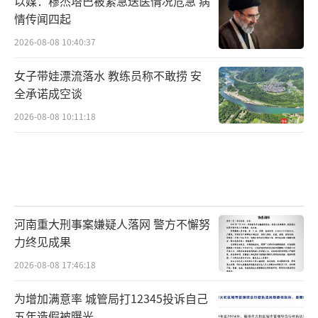
以媒：穆杰塔巴被紧急送医情况危急 病
情传闻四起
2026-08-08 10:40:37
女子带娃漂流落水 教练员称不敢捞 安
全承诺成空谈
2026-08-08 10:11:18
河南重大刑事案嫌疑人落网 警方不懈努
力终见成果
2026-08-08 17:46:18
为增加满意率 城管局打12345投诉自己
五年造假被曝光