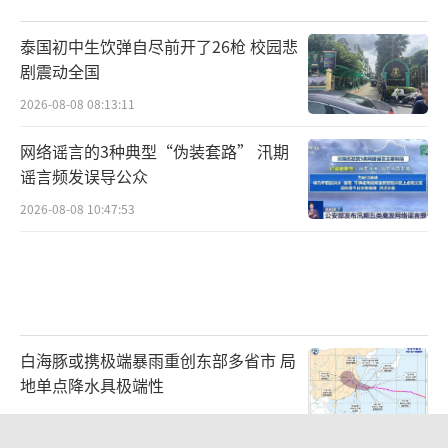
泰国初中生饮弹自尽前开了26枪 校园悲
剧震动全国
2026-08-08 08:13:11
网络谣言的3种典型“伪装套路” 汛期
谣言频发误导公众
2026-08-08 10:47:53
白海豚或携极端暴雨重创东部多省市 局
地单点降水具极端性
2026-08-08 08:51:57