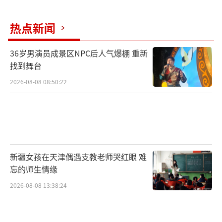
税费增长7.5%，创下近年来最佳业绩。要巩固
良好态势，进一步加强形势研判，努力克服经
热点新闻
济运行中的不稳定、不确定因素，按照党中
央、国务院决策部署，狠抓瘦身健体提质增效
36岁男演员成景区NPC后人气爆棚 重新
找到舞台
工作措施落实，确保完成各项工作任务，实现
持续稳定增长，为国民经济平稳健康发展作出
2026-08-08 08:50:22
新的更大贡献。二是把去产能作为深化供给侧
结构性改革重要任务，继续下大力气化解中央
企业钢铁、煤炭等过剩产能。2016年，中央企
业化解钢铁过剩产能1019万吨，化解煤炭过剩
新疆女孩在天津偶遇支教老师哭红眼 难
产能3497万吨，均超额完成年度目标。2017年
忘的师生情缘
中央企业要主动加压，化解钢铁过剩产能595万
2026-08-08 13:38:24
吨、化解煤炭过剩产能2473万吨，优化供给结
构，提升供给质量。大力推进涉煤中央企业优