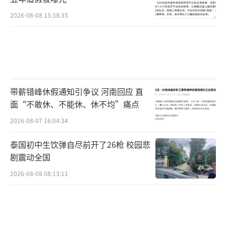
以过硬作风推动各项改革措施真正落到实处、
2026-08-08 15:38:35
见到成效，以实实在在的行动实现改革发展的
新作为，以扎扎实实工作提高思想认识和能力
水平。二是以抓铁留痕的精神确保各项改革措
施落地见效。今年是国有企业改革向纵深推进
带薪错峰休假通知引争议 河南回应 直
的关键一年，也是改革落地见效年，要扑下身
面“不敢休、不能休、休不均”痛点
子，一项一项抓落实，按照精准落地要求，把
2026-08-07 16:04:34
每项改革任务细化实化，切实在一些重点领域
和关节环节取得突破性进展。深入推进公司制
泰国初中生饮弹自尽前开了26枪 校园悲
剧震动全国
股份制改革，积极加强政策协调，督促指导相
关企业加快推进。积极稳妥推进混合所有制改
2026-08-08 08:13:11
革，配合发展改革委在重点领域开展混合所有
制改革试点。加快形成灵活高效的市场化经营
机制，坚持两个“一以贯之”，指导、推动企