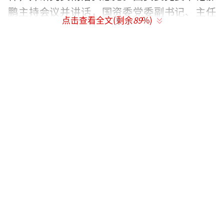
鹏主持会议并讲话，国资委党委副书记、主任
点击查看全文(剩余
89
%)
肖亚庆，党委委员黄丹华、徐福顺、孟建民、
江金权、王文斌、刘强、阎晓峰、沈莹和副秘
书长彭华岗、周渝波参加，分别结合实际工作
谈了学习体会并谈了贯彻落实建议。
会议一致认为，习近平总书记在中央财经
领导小组第十五次会议上的重要讲话，进一步
明确了今年经济工作的重点任务，国资委党委
要把思想统一到习近平总书记对党领导经济工
作的实践经验和方法论上来，从我们党治国理
政、满足广大人民群众日益增长的物质文化需
要、巩固党的执政地位、实现“两个一百年奋
斗目标”的战略高度和政治大局出发，充分认