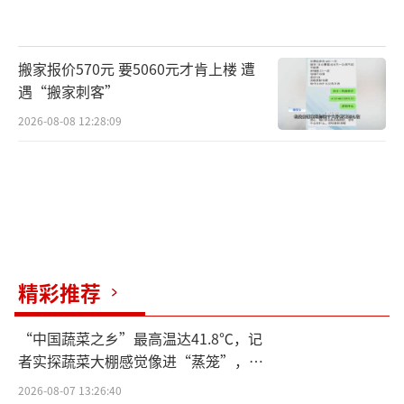
化资源配置，推动重组整合，着力化解煤电过
剩产能风险。三是牢牢抓住处置“僵尸企
业”这个“牛鼻子”。2016年7月，中央企业启
搬家报价570元 要5060元才肯上楼 遭
遇“搬家刺客”
动处置“僵尸企业”和开展特困企业专项治理
工作，用不到半年时间完成了420户“僵尸”和
2026-08-08 12:28:09
特困企业处置，减亏512亿元，实现首战告捷。
2017年要全力完成处置“僵尸企业”和治理特
困企业800户的工作目标，坚定不移一抓到底，
进一步细化各项工作措施，多运用市场化法治
化办法，稳妥安置富余人员，规范处置资产和
精彩推荐
债务，争取超额完成任务。四是切实加强中央
企业金融业务风险管控，防范系统性金融风
“中国蔬菜之乡”最高温达41.8℃，记
险。要以金融必须服务实体经济为原则，完善
者实探蔬菜大棚感觉像进“蒸笼”，有
分类管控措施，引导中央企业结合功能定位和
村民称只能凌晨两点起来干活
2026-08-07 13:26:40