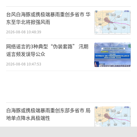
业积极探索加强党的领导和完善公司治理的统
台风白海豚或携极端暴雨重创多省市 华
一，建立完善中国特色现代国有企业制度。深
东至华北将掀强风雨
化三项制度改革，最广泛地调动广大干部职工
2026-08-08 10:48:39
的积极性。推动中央企业压缩管理层级、减少
网络谣言的3种典型“伪装套路” 汛期
法人户数，加快解决历史遗留问题，剥离办社
谣言频发误导公众
会职能。抓紧推进东北地区国有企业改革，确
2026-08-08 10:47:53
保如期完成既定目标任务。三是层层落实亲力
亲为抓改革责任。牢记总书记重要指示，勇于
担当，亲力亲为，切实把责任抗起来，一级抓
着一级干，一级带着一级干，一步一个脚印，
一竿子抓到底。进一步加强对改革工作的统筹
白海豚或携极端暴雨重创东部多省市 局
谋划、研究指导，对重点任务一件一件对账，
地单点降水具极端性
建立健全评估、反馈机制，确保改革扎实有效
2026-08-08 08:51:57
向前推进。督促承担改革任务的厅局加强对改