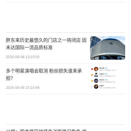
产业特点，更好发挥产融结合、以融促产作
用，促进主业健康发展，并切实抓好风险防
范。五是坚定不移振兴制造业特别是高端制造
业。继续积极推动中央企业落实《中国制造202
5》，推进两化融合，狠抓品牌建设和质量提
胖东来历史最悠久的门店之一将闭店 因
未达国际一流品质标准
升，努力降本增效，推动中央装备制造企业迈
2026-08-08 13:10:50
向中高端，推动中央企业当好振兴实体经济排
头兵。六是促进房地产领域的平稳健康发展。
多个明星演唱会取消 粉丝损失谁来承
继续督促指导中央企业在讲诚信、规范运作的
担？
同时，坚持“房子是用来住的，不是用来炒
2026-08-08 15:10:49
的”基本定位，带头履行社会责任，有效落实
国家宏观调控政策，着力为国家打造一支有实
力、有品牌、有信誉的房地产市场调控重要力
量。