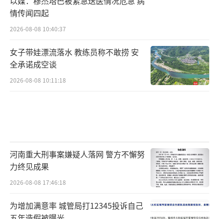
以媒：穆杰塔巴被紧急送医情况危急 病
会议一致认为，习近平总书记在中央全面
情传闻四起
深化改革领导小组第三十三次会议上的重要讲
2026-08-08 10:40:37
话，站在协调推进“四个全面”战略布局的高
女子带娃漂流落水 教练员称不敢捞 安
度，就推动深化改革提出了明确要求，是国资
全承诺成空谈
委党委抓改革、抓落实，不断把国企国资改革
2026-08-08 10:11:18
引向深入的科学指南和根本遵循。会议强调，
国资委系统和中央企业要把思想和行动统一到
习近平总书记重要讲话的精神上来，一是要认
真贯彻落实习近平总书记关于主要负责同志抓
改革的重要指示，重要改革亲自部署、重大方
河南重大刑事案嫌疑人落网 警方不懈努
力终见成果
案亲自把关、关键环节亲自协调、落实情况亲
2026-08-08 17:46:18
自督查，自觉从全局高度谋划推进改革，做到
实事求是、求真务实、善始善终、善作善成、
为增加满意率 城管局打12345投诉自己
把准方向、敢于担当、亲力亲为、抓实工作，
五年造假被曝光