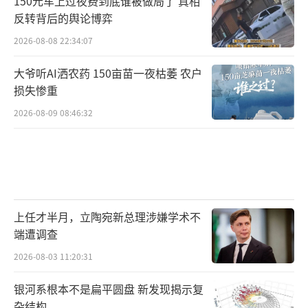
150元车上过夜费到底谁被做局了 真相
反转背后的舆论博弈
2026-08-08 22:34:07
大爷听AI洒农药 150亩苗一夜枯萎 农户
损失惨重
2026-08-09 08:46:32
上任才半月，立陶宛新总理涉嫌学术不
端遭调查
2026-08-03 11:20:31
银河系根本不是扁平圆盘 新发现揭示复
杂结构