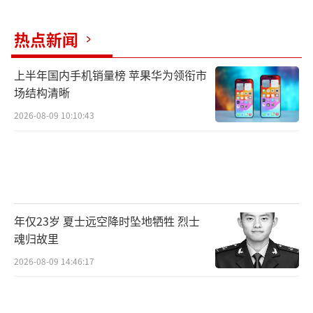
和民生改善。中方支持缅方通过政治对话实现
国内和平与民族和解。缅方感谢中方对缅国内
热点新闻
和平与和解进程提供的帮助，欢迎中方继续为
上半年国内手机销量榜 苹果华为领衔市
此发挥建设性作用。
场结构清晰
九、双方同意继续加强在联合国、中国－
2026-08-09 10:10:43
东盟等多边场合的协调配合，共同促进本地区
和平、稳定与发展。
十、吴廷觉总统对访华期间受到习近平主
席热情友好接待表示感谢，邀请习近平主席在
年仅23岁 夏士远空降时坠地牺牲 烈士
双方方便的时候尽早对缅甸进行国事访问。习
魂归故里
近平主席表示感谢。
2026-08-09 14:46:17