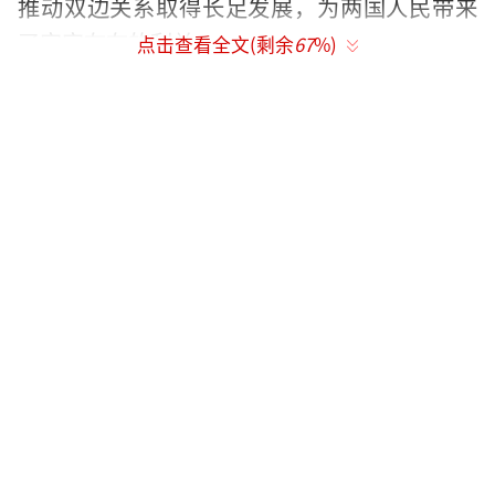
推动双边关系取得长足发展，为两国人民带来
了实实在在的利益。
点击查看全文(剩余
67
%)
三、双方重申将继续奉行睦邻友好政策，
坚持从战略高度和长远角度出发，以两国人民
根本利益为重，推动中缅全面战略合作伙伴关
系不断取得新进展。
四、双方同意，继续保持高层互访势头和
多边场合接触，扩大各层级友好往来，加强战
略沟通，深化治国理政经验交流。
五、缅方支持“一带一路”倡议，支持中
方办好“一带一路”国际合作高峰论坛。
六、双方将继续发挥好经贸联合委员会、