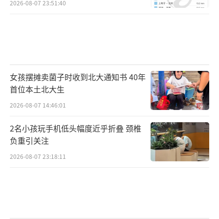
笔/6笔免手续费，境外取款的汇率按所在银行
2026-08-07 23:51:40
提供的汇率计算。
2016年1月，浙江省常山县人民法院宣判了
一起大案：浙江一对夫妻，丈夫陈义塔、妻子
徐玉燕，以本人和他人名义，在温州等地农村
女孩摆摊卖菌子时收到北大通知书 40年
首位本土北大生
信用社、农业银行、华夏银行等办理400多个银
行账户用于买卖外汇，其中402个账户作为取现
2026-08-07 14:46:01
卡账户用于在澳门ATM机上取港元。徐玉燕负
2名小孩玩手机低头幅度近乎折叠 颈椎
责在境内将资金通过网银汇至这402个账户中，
负重引关注
陈义塔在澳门的ATM上取出港元，并卖给澳门
2026-08-07 23:18:11
大杨珠宝、鸿兴电讯等从事买卖外汇的店铺。
这些店铺将相应的人民币通过境内银行账户汇
入徐玉燕指定的账户，就此，从中牟取利差。
之后，徐玉燕继续将资金汇至取现卡账户内，