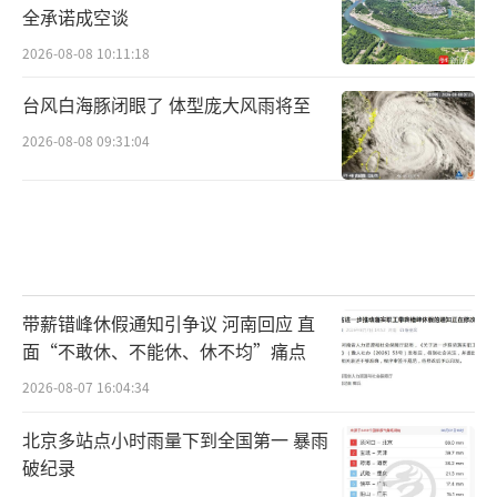
全承诺成空谈
开立数百个账户，然后通过境外的ATM机取出
2026-08-08 10:11:18
外汇。这些案例中，有些是以家庭为单位作
案，包括夫妻二人联手，有些是一家三口，还
台风白海豚闭眼了 体型庞大风雨将至
有以回报率为诱饵怂恿亲朋好友一起干。
2026-08-08 09:31:04
这种手法利用的是，离岸和在岸人民币的
兑换价差，以及境内很多银行都提供境外取现
免手续费的服务。长期以来，离岸和在岸人民
币价差都在数十个点，比如，日前1离岸人民币
带薪错峰休假通知引争议 河南回应 直
可以兑换1.1297港元，而1在岸人民币只能兑换
面“不敢休、不能休、休不均”痛点
1.1288港元，两者价差为8个点；同时，目前全
2026-08-07 16:04:34
国共有70余家银行提供境外取现免手续费的服
务，只要在境外带有银联标志的ATM机即可取
北京多站点小时雨量下到全国第一 暴雨
破纪录
现，但不同银行会规定每天第一笔或是每月前3