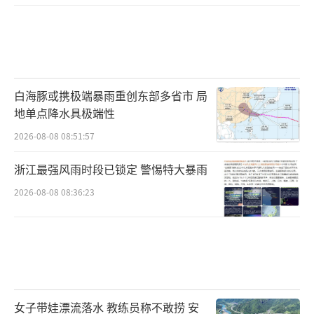
户陆某于2011年通过该地下钱庄将走私的2000
万元人民币款项转移至香港，他先将款项拆分
成20万元至70万元不等的数目，然后分别汇入
庞某控制的各个账户内，之后庞某将港元汇入
白海豚或携极端暴雨重创东部多省市 局
陆某的香港账户中。
地单点降水具极端性
此案中另一名被告人崔某的客户卓某则是
2026-08-08 08:51:57
出于贸易需求，其在深圳经商时到香港进货需
浙江最强风雨时段已锁定 警惕特大暴雨
要用港元支付货款。2013年，卓某将140万元
2026-08-08 08:36:23
人民币汇入崔某交通银行账户内，后崔某将港
元汇入卓某在香港指定的账户中。
手法二：以家庭为单位“里应外合”
女子带娃漂流落水 教练员称不敢捞 安
境内外协同作案的手法常常是在境内银行