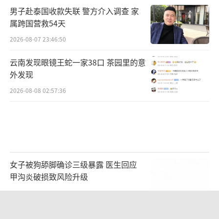
男子赴泰国收款失联 警方介入调查 家
由陈义塔在澳门ATM机上循环取现，从而实现
属跨国营救54天
循环牟利。
2026-08-07 23:46:50
经审计，陈义塔、徐玉燕夫妻二人非法买
云南发现眼镜王蛇一家38口 茶园里的意
卖外汇数额为1.05亿余元，从中获利6万余元。
外发现
两人分别被判有期徒刑3年和1年6个月，判处上
2026-08-08 02:57:36
缴所有非法所得并缴纳罚金总计12万元。
巧合的是，浙江省常山县人民法院于2016
年10月又判罚了一起类似的用ATM机境外取款
的案件。被告人徐某等利用自己及他人身份在
女子被狗舔脚确诊三级暴露 医生回应
温州、丽水等地农村信用社、民生银行、宁波
甲沟炎破损致风险升级
银行等办理200余个银行账户用于买卖外汇。其
2026-08-08 08:17:06
中222个账户作为取现卡账户用于在澳门ATM机
中国游客景福宫偶遇李在明一起合影 总