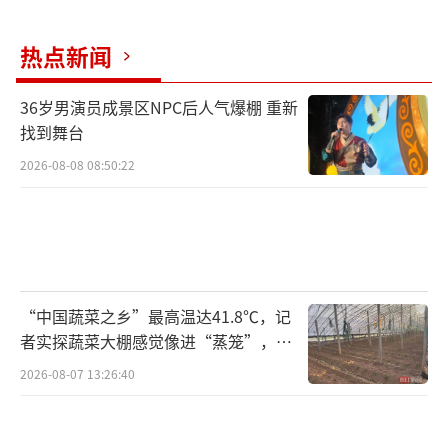
法：庞某利用在境内和境外银行分别开设账户
热点新闻
的方式进行非法兑换美元和港元，并从中收取
万分之五至千分之一的手续费。
36岁男演员成景区NPC后人气爆棚 重新
找到舞台
从2013年开始，庞某先后在兴业银行、农
2026-08-08 08:50:22
业银行、光大银行、广发银行以不同名义开立
账户。当有客户找他兑换外币时，只要按约定
将人民币汇入庞某指定的境内账户，他便会通
知境外同伙将外币汇入客户的境外账户中。如
果客户想用外币兑换人民币，则需要将外币汇
“中国蔬菜之乡”最高温达41.8℃，记
入庞某指定的境外账户中，然后庞某会将人民
者实探蔬菜大棚感觉像进“蒸笼”，有
币汇入客户的境内账户中。仅两年多的时间
村民称只能凌晨两点起来干活
2026-08-07 13:26:40
里，庞某和其同伙卢某二人就非法买卖外汇金
额近1.9亿元。