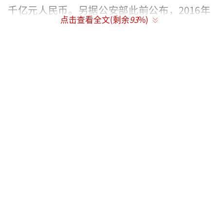
千亿元人民币。另据公安部此前公布，2016年
点击查看全文(剩余
93
%)
共破获地下钱庄重大案件380余起，涉案金额逾
9000亿元。
第一财经记者根据中国裁判文书网的公开
信息整理发现，在过去很长一段时间里被宣判
的涉及“地下钱庄”的案例中，大量的“搬钱
手法”高度相似，掩盖着资金的“暗潮涌
动”：既有最常见的“对敲型”，即“跨境汇
兑型”模式，也有境内汇集人民币境外ATM机
取汇，还有通过壳公司、假贸易进行“公转
私”的“支付结算型”模式，而进行黑市买卖
赚取汇率差价的“黄牛”一直有其顽强生存的
土壤。