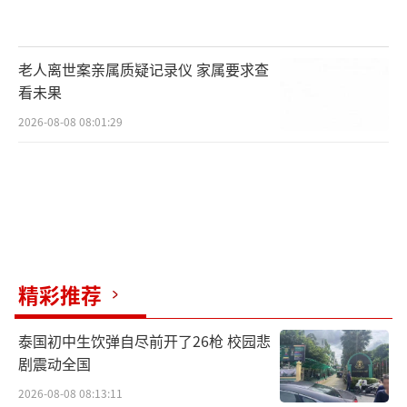
像这样的手法从表面上看，境内的人民币
留在境内，境外的外币也没有入境，但实际交
老人离世案亲属质疑记录仪 家属要求查
易已经完成。这种“对敲型”地下钱庄，资金
看未果
在境内外实行单向循环，没有发生物理流动，
2026-08-08 08:01:29
通常以对账的形式来实现“两地平衡”。对敲
型手法主要用于将境内的非法所得如走私、贪
污等款项通过地下钱庄转移至境外，以及在跨
境贸易中通过地下钱庄逃汇。
深圳市罗湖区人民法院2016年5月判决了两
精彩推荐
起对敲型地下钱庄案件，被告人庞某和崔某以
各自住处为窝点，利用其本人和亲属的身份证
泰国初中生饮弹自尽前开了26枪 校园悲
在中国银行、农业银行、工商银行等开立账
剧震动全国
户，并利用网上银行转账兑换港元。庞某的客
2026-08-08 08:13:11