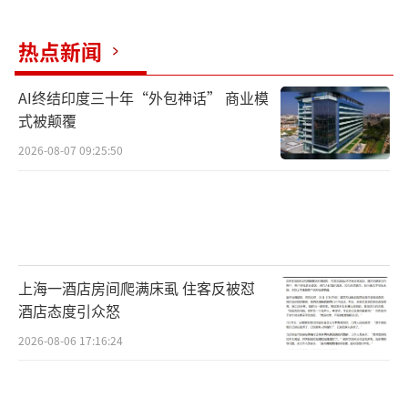
特别是当他打电话给一个老板帮忙，没想
热点新闻
到对方儿子来见了他，竟然让丁义珍去迪厅扫
地打杂。丁义珍一下子傻了，想干别的又遭到
AI终结印度三十年“外包神话” 商业模
数落，最后竟然被边骂边拳打脚踢，甚至被黑
式被颠覆
洞洞的枪口指着。无奈之下，这位曾分管一地
2026-08-07 09:25:50
经济工作的副市长只好灰溜溜地妥协。
上海一酒店房间爬满床虱 住客反被怼
酒店态度引众怒
2026-08-06 17:16:24