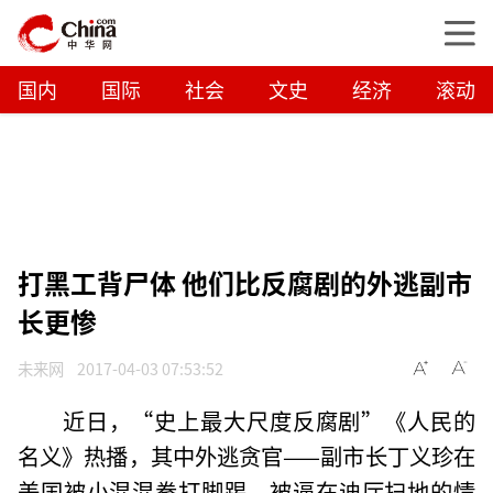
国内
国际
社会
文史
经济
滚动
打黑工背尸体 他们比反腐剧的外逃副市
长更惨
未来网
2017-04-03 07:53:52
近日，“史上最大尺度反腐剧”《人民的
名义》热播，其中外逃贪官——副市长丁义珍在
美国被小混混拳打脚踢、被逼在迪厅扫地的情