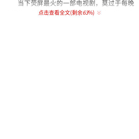
当下荧屏最火的一部电视剧，莫过于每晚
热播的《人民的名义》。这部反腐大剧的尺度
点击查看全文(剩余
63
%)
突破了以往的界限，比如反面角色上至副国
级、省级常委官场揭秘、有真实案例原型等
等。而且与以往不同的是，它还有贪官外逃的
情节，且在开局就淋漓尽致地展现了出来。
日前，观海解局记者曾在《除了反腐剧里
的“藏钱”，贪官买房还干啥？》一文中揭示
出，以国家能源局煤炭司原副司长魏鹏远为原
型的小官巨贪赵德汉（侯勇饰）被最高检反贪
局侦查处处长侯亮平（陆毅饰）抓住。据赵交
代，其中给他行贿最多的就是汉东省京州市