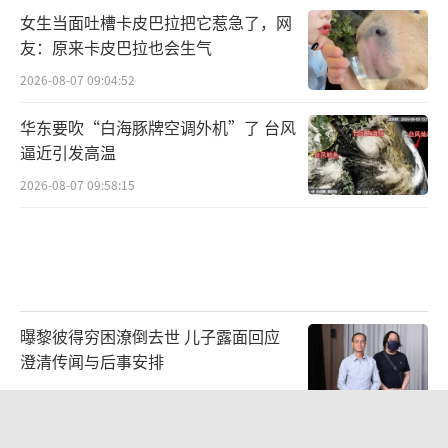
女生当面吐槽卡皮巴拉把它惹急了，网
友：原来卡皮巴拉也会生气
2026-08-07 09:04:52
华东要吹“白海豚牌空调外机”了 台风
逼近引发高温
2026-08-07 09:58:15
曝黎彼得穷困潦倒去世 儿子露面回应
澄清传闻与后事安排
2026-08-06 20:57:16
辞职信刷屏全网 南大教授婉拒采访 简