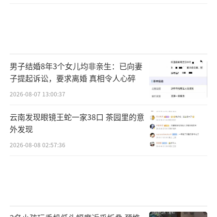
赵克志指出，在深入推进京津冀协同发展
重大国家战略的大背景下，党中央决定设立河
北雄安新区，意义重大而深远。我们要从大历
史观的高度出发，深刻认识规划建设雄安新区
的重大意义。要深刻认识到，规划建设雄安新
男子结婚8年3个女儿均非亲生：已向妻
区，有利于集中疏解北京非首都功能；有利于
子提起诉讼，要求离婚 真相令人心碎
加快补齐区域发展短板，提升河北经济社会发
2026-08-07 13:00:37
展质量和水平；有利于调整优化京津冀城市布
云南发现眼镜王蛇一家38口 茶园里的意
局和空间结构，拓展区域发展新空间。规划建
外发现
设雄安新区，是具有重大历史意义的战略选
2026-08-08 02:57:36
择，是疏解北京非首都功能、推进京津冀协同
发展的历史性工程，对探索人口经济密集地区
优化开发新模式、调整优化京津冀城市布局和
空间结构、培育全国创新驱动发展新引擎，具