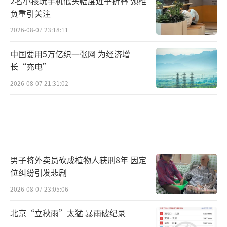
有重大现实意义和深远历史意义。全省上下一
2名小孩玩手机低头幅度近乎折叠 颈椎
负重引关注
定要更加紧密地团结在以习近平同志为核心的
2026-08-07 23:18:11
党中央周围，增强政治意识、大局意识、核心
意识、看齐意识，把规划建设好雄安新区，作
中国要用5万亿织一张网 为经济增
为坚决维护习近平总书记核心地位、坚决维护
长“充电”
党中央权威和集中统一领导的实际行动，作为
2026-08-07 21:31:02
河北推进京津冀协同发展的头等大事，作为提
升河北经济社会发展水平的重大机遇，主动服
从服务大局，全力以赴做好工作，切实担负起
党中央赋予的光荣使命。
男子将外卖员砍成植物人获刑8年 因定
赵克志强调，要坚持以总书记重要讲话精
位纠纷引发悲剧
神为引领，准确把握雄安新区规划建设的总体
2026-08-07 23:05:06
要求。一是准确把握新区功能定位，着力建设
北京“立秋雨”太猛 暴雨破纪录
北京非首都功能疏解集中承载地。要牢固树立