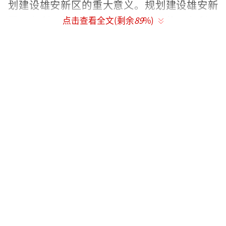
划建设雄安新区的重大意义。规划建设雄安新
区，有利于集中疏解北京非首都功能，有利于
点击查看全文(剩余
89
%)
提升河北经济社会发展质量和水平，有利于拓
展区域发展新空间，对于集中疏解北京非首都
功能，探索人口经济密集地区优化开发新模
式，调整优化京津冀城市布局和空间结构，培
育创新驱动发展新引擎，具有重大现实意义和
深远历史意义
■全省上下一定要更加紧密地团结在以习
近平同志为核心的党中央周围，增强政治意
识、大局意识、核心意识、看齐意识，把规划
建设好雄安新区，作为坚决维护习近平总书记
核心地位、坚决维护党中央权威和集中统一领
导的实际行动，作为河北推进京津冀协同发展