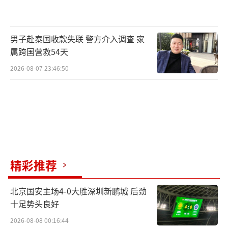
彻落实新发展理念，适应把握引领经济发展新
常态，以推进供给侧结构性改革为主线，坚持
男子赴泰国收款失联 警方介入调查 家
世界眼光、国际标准、中国特色、高点定位，
属跨国营救54天
坚持生态优先、绿色发展，坚持以人民为中
2026-08-07 23:46:50
心、注重保障和改善民生，坚持保护弘扬中华
优秀传统文化、延续历史文脉，着力建设绿色
智慧新城、打造优美生态环境、发展高端高新
产业、提供优质公共服务、构建快捷高效交通
网、推进体制机制改革、扩大全方位对外开
放，建设绿色生态宜居新城区、创新驱动发展
精彩推荐
引领区、协调发展示范区、开放发展先行区，
努力打造贯彻落实新发展理念的创新发展示范
北京国安主场4-0大胜深圳新鹏城 后劲
区。
十足势头良好
2026-08-08 00:16:44