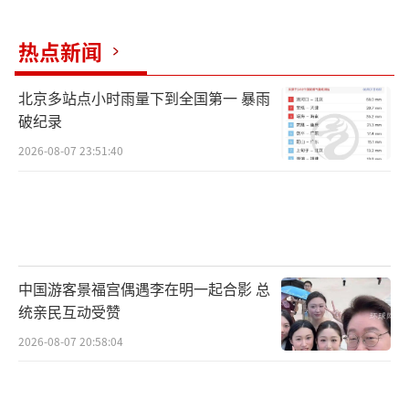
勤传达《中共中央、国务院关于设立河北雄安
热点新闻
新区的通知》，省委副书记李干杰传达习近平
总书记重要讲话精神。省政协主席付志方等出
北京多站点小时雨量下到全国第一 暴雨
席会议。
破纪录
2026-08-07 23:51:40
会议指出，规划建设雄安新区，要在以习
近平同志为核心的党中央领导下，高举中国特
色社会主义伟大旗帜，全面贯彻党的十八大和
十八届三中、四中、五中、六中全会精神，深
入贯彻习近平总书记系列重要讲话精神和治国
中国游客景福宫偶遇李在明一起合影 总
理政新理念新思想新战略，认真落实党中央、
统亲民互动受赞
国务院决策部署，紧紧围绕统筹推进“五位一
2026-08-07 20:58:04
体”总体布局和协调推进“四个全面”战略布
局，坚持稳中求进工作总基调，牢固树立和贯