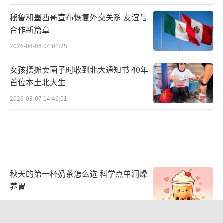
点，统一规划、分步实施，把握阶段性目标，
秘鲁和墨西哥宣布恢复外交关系 友谊与
坚持分层次推进，实现均衡发展。四是大力发
合作新篇章
扬改革创新精神，以体制机制高地打造创新发
2026-08-08 04:01:25
展高地。打破思维定式，在发展理念、工作思
路上有一个全新转变，科学设置管理机构，积
女孩摆摊卖菌子时收到北大通知书 40年
极推进“放管服”改革，注重运用市场化办法
首位本土北大生
筹措建设资金，强化政策创新和储备，创新人
2026-08-07 14:46:01
才机制。五是着眼于增强人口和要素的吸引
力，下大力提高公共服务水平。抓好公共服务
资源的对接合作，抓好公共服务政策的研究谋
划，抓好公共基础设施的配套建设。
秋天的第一杯奶茶怎么选 科学点单润燥
养胃
赵克志强调，要加大统筹推进力度，扎实
有序地展开雄安新区规划建设各项工作。坚持
2026-08-07 23:30:07
先谋后动、规划引领，配合国家有关方面，集