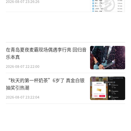
2026-08-07 23:26:26
和贯彻落实创新、协调、绿色、开放、共享的
发展理念，进一步聚焦功能定位，建设绿色生
态宜居新城区、创新驱动发展引领区、协调发
展示范区、开放发展先行区，努力打造贯彻落
实新发展理念的创新发展示范区。二是坚持生
在青岛夏夜麦霸现场偶遇李行亮 回归音
态优先绿色发展，打造绿色、森林、智慧、水
乐本真
城一体的新区。优先加强生态建设，严格区域
2026-08-07 22:22:00
环境保护，划定生态红线、永久基本农田和城
“秋天的第一杯奶茶”6岁了 真金白银
市开发边界，加强耕地保护，加大造林和湿地
抽奖引热潮
恢复力度，构建蓝绿交织、清新明亮、水城共
2026-08-07 23:22:04
融的生态城市。
三是科学布局城市空间结构，有计划分步
骤推进新区规划建设。科学确定建设时序和重