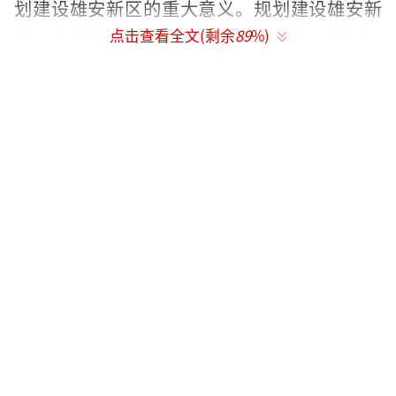
划建设雄安新区的重大意义。规划建设雄安新
区，有利于集中疏解北京非首都功能，有利于
点击查看全文(剩余
89
%)
提升河北经济社会发展质量和水平，有利于拓
展区域发展新空间，对于集中疏解北京非首都
功能，探索人口经济密集地区优化开发新模
式，调整优化京津冀城市布局和空间结构，培
育创新驱动发展新引擎，具有重大现实意义和
深远历史意义
■全省上下一定要更加紧密地团结在以习
近平同志为核心的党中央周围，增强政治意
识、大局意识、核心意识、看齐意识，把规划
建设好雄安新区，作为坚决维护习近平总书记
核心地位、坚决维护党中央权威和集中统一领
导的实际行动，作为河北推进京津冀协同发展