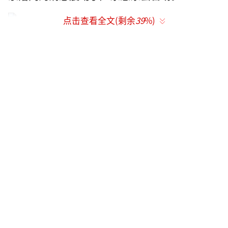
点击查看全文(剩余
39
%)
沈应莲
据《南方都市报》报道，欠下数十亿高利
贷债务后，惠东籍妇女沈应莲于2014年1月18
日出逃。至被抓捕归案，其所带的100多万元现
金花费殆尽，其中一部分用在了整容上。
之所以当地官场会谈沈应莲色变，是因为
她的部分高利贷借自县政府办公室副主任钟启
章。2015年3月19日，他向多名债权人发了一
条“对不起”短信之后失联。警方查明，钟启
章分别向23人吸存6亿元。