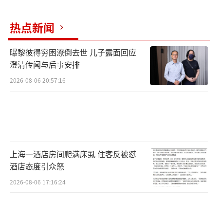
行程老早就定了，当时还没有萨德事件，但我
们可以选择支持国家。我们前一天还在纠结要
热点新闻
不要下，最终公司决定，全体支持不下。看到
曝黎彼得穷困潦倒去世 儿子露面回应
韩国导游下面乱转一脸懵逼的样子，姐不厚道
澄清传闻与后事安排
的笑了。”
2026-08-06 20:57:16
该网友还贴出了一张疑似公司内部群
聊的微信截图。
在这个名为《日韩游群之一》的群中
上海一酒店房间爬满床虱 住客反被怼
共有39人，群聊中称，“这次旅行行程原计划
酒店态度引众怒
是3月11日中午到达济州岛并进行上岸观光旅
2026-08-06 17:16:24
行，当晚8点离开济州岛，由于大家都是提前个
把月就把机票车票以及宾馆都预定好了，如果