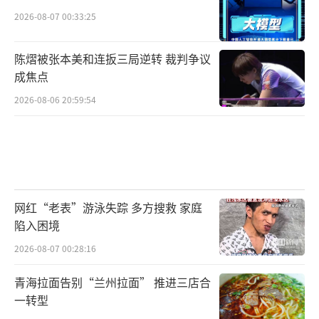
我们只是集团公司下面的一个事业部，这次是
2026-08-07 00:33:25
奖励的我们游轮游，公司每年纳税2千多万，做
慈善更是不计其数，公司的产品更是健康环
陈熠被张本美和连扳三局逆转 裁判争议
成焦点
保，绿色生态，不介意大家把哈韩的钱砸我们
身上来。”
2026-08-06 20:59:54
北京时间“此刻”在一个名叫“湖南
绿之韵生态纺织科技有限公司”的微信公号上
找到了答案：一家湖南企业承包的邮轮，为公
司庆生。
网红“老表”游泳失踪 多方搜救 家庭
陷入困境
该公号3月10日曾发布一篇题为《绿之
2026-08-07 00:28:16
韵集团生态事业部豪华邮轮行盛大起航 献礼九
青海拉面告别“兰州拉面” 推进三店合
周年》的文章，文中称，“2017年3月10日，
一转型
近4000名绿之韵生态家人齐聚上海吴淞口国际