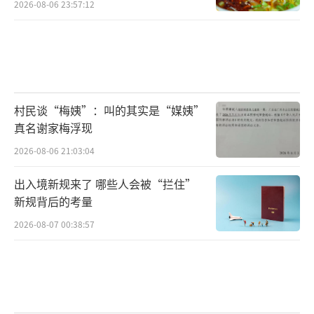
2026-08-06 23:57:12
码头，陆续登上由绿之韵生态事业部独家承包
豪华游轮，开启为期五天的海上之旅，共同为
绿之韵生态事业部九周年庆生。此次旅行由湖
南绿之韵生态纺织科技股份有限公司总裁刘尚
线、执行总裁邵兵亲自带队，与伙伴们一起分
村民谈“梅姨”：叫的其实是“媒姨”
享喜悦，共享荣耀。”
真名谢家梅浮现
2026-08-06 21:03:04
文章附上的配图，正是此次的邮轮-----
-歌诗达邮轮赛琳娜号。
出入境新规来了 哪些人会被“拦住”
新规背后的考量
2026-08-07 00:38:57
绿之韵集团是个什么样的公司？据媒
体报道，其创办于2003年，注册资金1亿元，主
要生产销售健康食品、护肤品、日用品等类别
的100多款产品。而此次的活动，是由湖南绿之