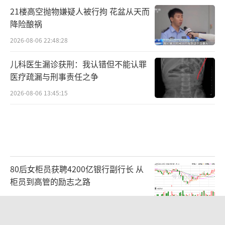
韵生态纺织科技有限公司组织，该公司成立于2
21楼高空抛物嫌疑人被行拘 花盆从天而
012年，注册资本500万元。
降险酿祸
2026-08-06 22:48:28
进一步检索网络发现，围绕绿之韵品
牌的负面新闻不断。今年2月，中国经营报曾发
儿科医生漏诊获刑：我认错但不能认罪
医疗疏漏与刑事责任之争
文起底绿之韵“江湖”直销模式，称绿之韵
以“江湖”的形式，形成了多层次直销、鼓励
2026-08-06 13:45:15
发展下线、收取入门费等规则，涉嫌违反了直
销行业的相关法律条规。
去年11月，人民日报文章称，山西某
县“绿之韵”有直销牌照，却不按规则行事，
80后女柜员获聘4200亿银行副行长 从
柜员到高管的励志之路
采用的计酬模式涉嫌传销。
2026-08-06 15:12:35
歌诗达邮轮发调整航线通知？
中国养老床位“三连降” 供给结构调整