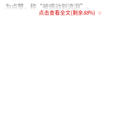
为点赞，称“被感动到流泪”。
点击查看全文(剩余
88
%)
舆论在讨论爱国举动之后，也对这群
游客充满了好奇，这3000多人到底是什么身
份？其举动背后有何内情？
北京时间“此刻”（微信号：btimen
ow）了解到，上述员工疑似来自一家名为“绿
之韵”的公司。针对拒绝下船行为，歌诗达邮
轮官方表示，接到旅行社及乘客代表通知，该
团所有人员决定取消济州岸上观光行程，歌诗
达邮轮尊重乘客的决定。
公司发通知请员工理解并支持
韩媒的报道中称这是一个中国团体游