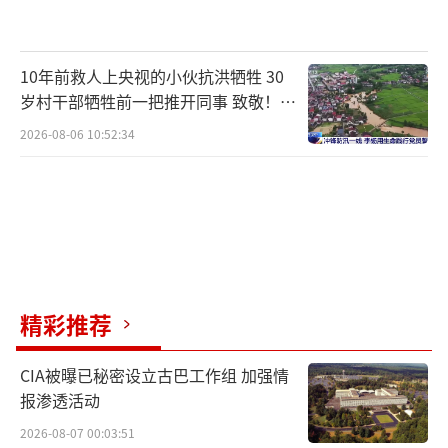
取消行程会对大家造成很大的损失。那么，怎
么做才能既表达爱国情节，同时又能够达到旅
行的目的呢？公司经过研究之后决定：不上岸
10年前救人上央视的小伙抗洪牺牲 30
到济州岛观光了，请大家理解并支持公司的决
岁村干部牺牲前一把推开同事 致敬！送
别！
定！”
2026-08-06 10:52:34
13日下午，歌诗达邮轮工作人员回应
北京时间“此刻”称，赛琳娜号3月10日由上海
出发的“上海-济州-福冈-上海”4晚5天航次按
原计划于3月11日停靠韩国济州港口。停靠济州
港口前，歌诗达邮轮接到整包航次旅行社及乘
精彩推荐
客代表通知，该团所有人员决定取消济州岸上
观光行程。歌诗达邮轮尊重乘客的决定。为使
CIA被曝已秘密设立古巴工作组 加强情
报渗透活动
乘客能够充分享受到邮轮旅行的乐趣，歌诗达
2026-08-07 00:03:51
邮轮继续为乘客提供船上的设施及服务，并计