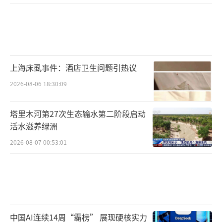
划适当延长在日本福冈港口的停靠时间。
上海床虱事件：酒店卫生问题引热议
2026-08-06 18:30:09
塔里木河第27次生态输水第二阶段启动
北京时间“此刻”随后致电绿之韵集团，
活水滋养绿洲
一位女性工作人员表示，此事不便透露，公司
2026-08-07 00:53:01
随后会有官方统一答复。
所属企业疑从事直销业务
针对企业的身份，网友“颖颖的乖宝
贝0617”称，“我们是民族企业，百亿公司，
中国AI连续14周“霸榜” 展现硬核实力