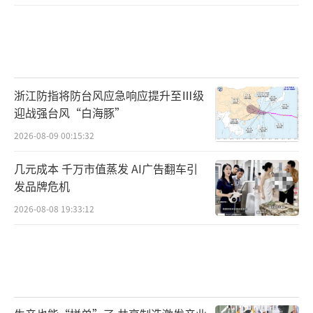
法，实现多种收视率调查模式并存并立的科学
体系。
网络视听节目方面，虽然目前此类节目众
多，数据也掌握在不同的视频网站手中，但建
浙江防指将防台风应急响应提升至Ⅲ级
迎战强台风“白海豚”
议可以由广电总局等相关部门成立专门的监督
2026-08-09 00:15:32
小组，定期对数据走向进行监控。
几元成本 千万市值蒸发 AI广告翻车引
[相关新闻]
发品牌危机
“枪手”窝在宾馆就能编出作品
2026-08-08 19:33:12
全国人大代表奚美娟：资本进入文化行业
不能只逐利
假票房、假收视率、剧本抄袭……这些问