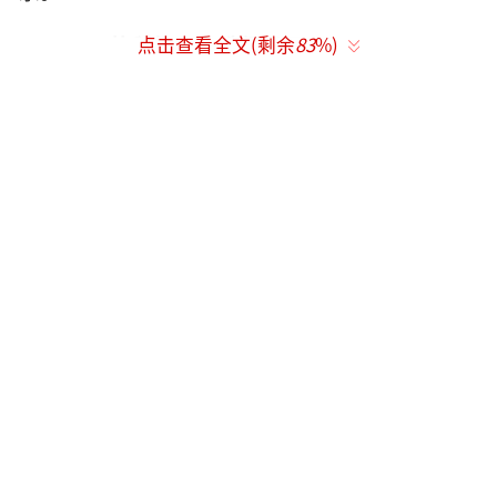
获利的只有造假公司
点击查看全文(剩余
83
%)
在电影市场，从早期的手写电影票、“一
票两卖”开始，最近几年，种种票房造假、注
水的现象一再被媒体披露。
在电视行业，唯收视率论让收视率造假成
了多年痼疾。无论是劣作还是良品，只要掌握
了收视率，就能决定节目的排期、广告的利
润、电视台的收益，因此，集体合力“造”收
视率的恶性循环时有发生。
曹可凡认为，如果任由这样买卖收视率的
行为形成风气，电视台、制作方、广告主、观
众，每一方都将受累，唯一的获利者只有操控