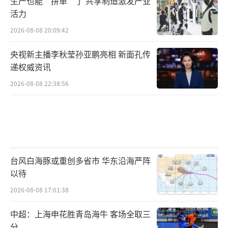
生产也能“拼单”了 共享制造激发产业
题也同为来自文艺行业的全国人大代表奚美娟
活力
所困扰，她认为，出现这些现象与市场监管不
2026-08-08 20:09:42
力不无关系，“资本大量进入文化市场，却只
央视新主播李秋莹孙亚鹏亮相 新面孔传
抱着盈利目的，可文化行业不能只看盈利，也
递权威资讯
需要有情怀。”
2026-08-08 22:38:56
奚美娟表示，文化市场乱象频现，表面上
看是经济利益驱动，实际上对文化行业更大的
破坏力是于“诚信”。“行业最基本的东西都
不被信任了，还谈什么文化大发展大繁
台风白海豚或重创多省市 华东沿海严阵
荣？”加强文化市场监管迫在眉睫，应该加强
以待
多部门联动监管。
2026-08-08 17:01:38
回忆起自己《一棵树》的演出经历，奚美
中超：上海申花胜青岛海牛 客场全取三
娟更有感触。当初，她接到剧本后，就到主人
分