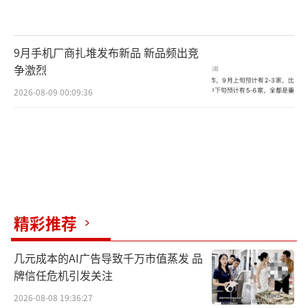
一步加强执法、从严惩处。对于违规操作的相
关公司，应及时公布“黑名单”，吊销从业许
可。对于部分将虚假票房与二级市场联动以不
9月手机厂商扎堆发布新品 新品频出竞
正当获利的公司，更应该向司法机关报案或提
争激烈
起诉讼。同时，管理部门应继续升级票务销售
2026-08-09 00:09:36
的管理系统，进一步公开票房实时数据，甚至
引入第三方审计机构。
电视领域，应尽快就此立法，给查处收视
率造假提供执法依据； 相关行业协会则应起到
自律作用，一旦发现涉嫌造假，应立刻进行调
精彩推荐
查取证，并向司法部门报案。另一方面，目前
相关技术早已成熟，应由广电总局等部门牵
几元成本的AI广告导致千万市值蒸发 品
牌信任危机引发关注
头，在现有的城市网、全国网等收视率统计体
2026-08-08 19:36:27
系之外，再引入实时收视率等新的数据统计方