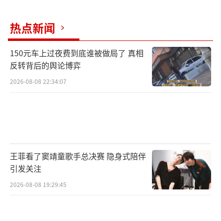
其实，对于假票房、假收视率、假点击
量，这几年国家也很重视，也出台了相关法规
热点新闻
和政策。去年10月底通过的《电影产业促进
150元车上过夜费到底谁被做局了 真相
法》，对电影票房造假有明确的规定与处罚。
反转背后的舆论博弈
而在电视行业，国家新闻出版广电总局多次表
2026-08-08 22:34:07
态严惩收视率乱象，2014年还出台了国内首个
电视收视率调查国家标准，去年也有相关的行
业自律公约出台。
“随着立法的不断完善，掐灭不良行为指
王菲看了窦靖童歌手总决赛 隐身式陪伴
日可待。”曹可凡提出，但为了进一步完善健
引发关注
全现有的文艺评价体系，建议多管齐下：电影
2026-08-08 19:29:45
方面，针对票房造假的手段可能不断更新的现
象，应当在《电影产业促进法》的基础上，进