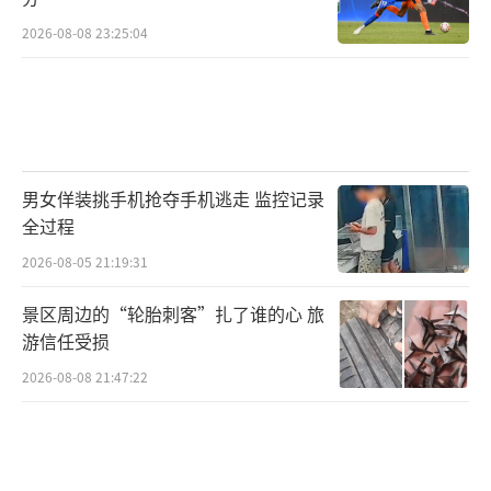
公原型牛玉琴家里体验原汁原味的生活状
2026-08-08 23:25:04
态……只有这样，创作出来的作品才会有生命
力。可反观当下，焦虑、浮躁的情绪多了，创
作环境也发生了变化，甚至一些“枪手”窝在
宾馆喝着可乐就能把作品给编出来了。
男女佯装挑手机抢夺手机逃走 监控记录
奚美娟强调，文化艺术是特殊行业，文化
全过程
产品的优劣及价值取向甚至能直接影响国家软
2026-08-05 21:19:31
实力的提升，因此她希望资本方不要以赚钱为
景区周边的“轮胎刺客”扎了谁的心 旅
唯一目的，还要带着情怀。
游信任受损
为此，奚美娟建议，文化行业在接受资本
2026-08-08 21:47:22
进入的时候，要对资本方做一些引导和要求，
有序管理和引导资本在文化行业的投入。