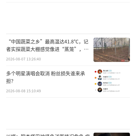
“中国蔬菜之乡”最高温达41.8℃，记
者实探蔬菜大棚感觉像进“蒸笼”，有
村民称只能凌晨两点起来干活
2026-08-07 13:26:40
多个明星演唱会取消 粉丝损失谁来承
担？
2026-08-08 15:10:49