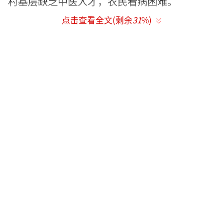
村基层缺乏中医人才，农民看病困难。
点击查看全文(剩余
31
%)
全国政协委员 王承德：中医和西医是完全
不同的两个类型，我们中医是讲究个体的，西
医是标准的，我们中医讲究辩证的，西医讲究
规范的，是不一样的。现在是一直拿着西医这
一套，来管中医就把中医管死了。
王承德委员建议，尽快组织中医药专家，
尤其是名老中医，遵循中医药发展规律，修订
完善相关政策法规，促进中医药法落地生根。