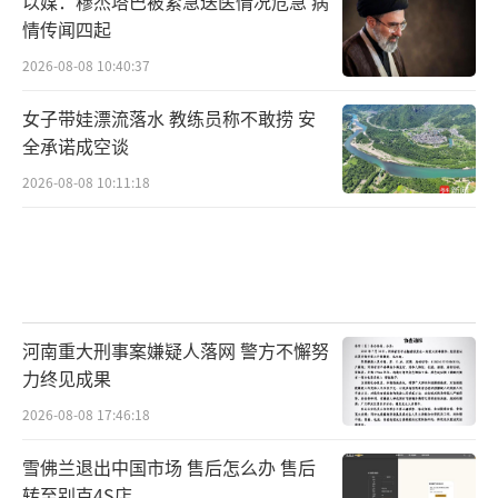
以媒：穆杰塔巴被紧急送医情况危急 病
情传闻四起
2026-08-08 10:40:37
女子带娃漂流落水 教练员称不敢捞 安
全承诺成空谈
2026-08-08 10:11:18
河南重大刑事案嫌疑人落网 警方不懈努
力终见成果
2026-08-08 17:46:18
雪佛兰退出中国市场 售后怎么办 售后
转至别克4S店