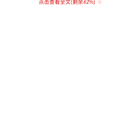
点击查看全文(剩余
61
%)
（指见义勇为者）予以适当救助。政府来进行
救助托底，有助于形成全方位保护受害人的体
系。”
张立勇还建议把诉讼时效规定为5年，“诉
讼时效制度设立的初衷是促使权利人及时行使
权利。但我们是熟人社会，大家都爱面子，债
务超期的情况下，很多人不好意思催要。所
以，较短的诉讼时效反而让那些不守信的人钻
了空子。”
全国人大代表、省检察院检察长蔡宁：
村委会也可申请宣告自然人死亡
蔡宁表示，根据草案，自然人死亡的宣告