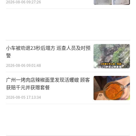
费保障范围、增加费用用途、预算审计制度等
2026-08-06 09:27:26
情况。自2007年起，又向联合国提交上一财政
年度军事开支数据。
“一些人有疑虑是正常的。”陈舟说，通
过摆事实、讲道理，是可以增信释疑的。但一
小车被劝退23秒后塌方 巡查人员及时预
些人戴着“有色眼镜”，别有用心地刻意曲解
警
我国国防费，甚至拿其诋毁我国和平发展，这
2026-08-06 09:01:48
样的行为是不可理喻的。
广州一烤肉店辣椒面里发现活蠼螋 顾客
获赔千元并获赠套餐
政治决定军事，政略决定战略。
2026-08-05 17:13:34
“这是中国的文化。”陈舟说，中国从一
个积贫积弱的国家发展成为世界第二大经济
体，靠的不是对外军事扩张和殖民掠夺，中国
始终坚持走和平发展道路，坚持防御性国防政