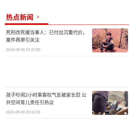
在他看来，国防费增长也是军事战略需
求。陈舟认为，陆海空天网等多维疆域安全面
热点新闻
临诸多挑战，海外公民、法人及其资产安全问
题日益凸显，中国军队积极参与国际维和、反
死刑改死缓当事人：已付出沉重代价，
案件再审引关注
恐和人道主义救援，参与管控热点敏感问题
2026-08-06 07:37:00
等，这些构成了国防费增长的内在驱动力。
强国必强军，强军必改革。陈舟表示，推
进国防和军队改革也对国防费增长提出了要
求。比如，改革将加快武器装备更新换代，这
孩子吵闹2小时乘客叹气反被家长怼 公
离不开经费保障。
共空间育儿责任引热议
“最关键的是，事关官兵切身利益的军队
2026-08-06 09:32:06
政策制度改革。”陈舟说，当前军队推进文职
人员制度、军衔主导的等级制度、军官职业化