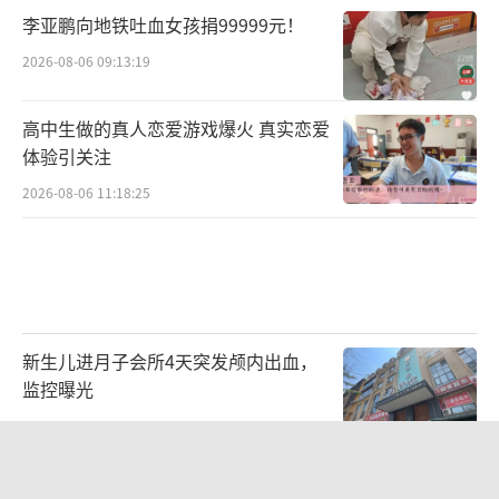
策，这与动辄就将航空母舰开到别国家门口的
李亚鹏向地铁吐血女孩捐99999元！
个别国家形成了鲜明对比。更何况，中国正在
2026-08-06 09:13:19
推进“一带一路”建设，绝不可能主动破坏地
区和平。
高中生做的真人恋爱游戏爆火 真实恋爱
体验引关注
支出结构发生变化，需以改革精神管
2026-08-06 11:18:25
好用好
预算实质上是配置资源的一种基本方式，
对资源的使用效益具有重要作用。同样的国防
费投入，不同的结构和投向，最终形成的国防
新生儿进月子会所4天突发颅内出血，
能力可能完全不同。
监控曝光
2026-08-06 08:54:43
根据2010年我国政府发布的国防白皮书，
我国国防费主要由人员生活费、训练维持费和
《归墟》平均每分钟算力成本2000元