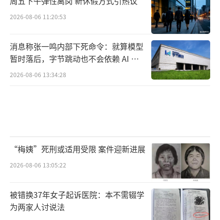
周五下午弹性离岗 新休假方式引热议
8、英国的1/9、法国的1/7、俄罗斯的1/5；军
2026-08-06 11:20:53
人人均数额是美国的13.58%、英国的22.9
8%、法国的22.8%、德国的14.3%。
消息称张一鸣内部下死命令：就算模型
暂时落后，字节跳动也不会依赖 AI 蒸
“从国民人均国防费和军人人均国防费来
馏技术
看，中国在世界主要国家（国防费支出前10个
2026-08-06 13:34:28
国家）中均处于最低水平。”陈舟说。
对于一些人猜测中国存在所谓的“隐性军
费”，陈舟则予以否定。
“梅姨”死刑或适用受限 案件迎新进展
“中国国防费是客观的、透明的。”他
2026-08-06 13:05:22
说。1978年以来，中国政府每年对外公布国防
费预算总额。后来，开始公布相关数据。自199
被错换37年女子起诉医院：本不需辍学
8年始，每两年发表一次国防白皮书，介绍国防
为两家人讨说法