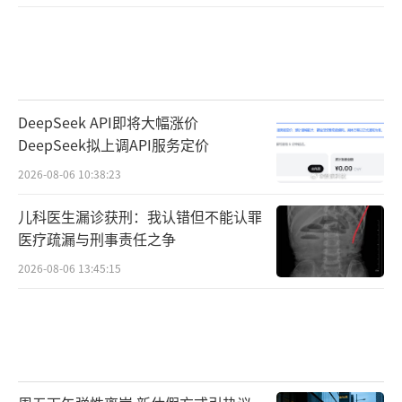
适度的规模。
据介绍，从1988年到1997年，我国逐步加
大国防投入。从1998年到2007年，国防费年均
增长15.9%。从2008年到2016年，国防费年均
DeepSeek API即将大幅涨价
增长率与财政收入增长基本同步。近10年，国
DeepSeek拟上调API服务定价
家财政收入平均增长率为14.87%，国防费平均
2026-08-06 10:38:23
增长率为12.43%。“这表明，国防费支出与国
儿科医生漏诊获刑：我认错但不能认罪
民经济是协调发展的。” 陈舟说。
医疗疏漏与刑事责任之争
今年，我国国防费突破10000亿元人民币。
2026-08-06 13:45:15
陈舟认为，与世界其他主要大国相比，这还是
比较低的。他以2016年情况举例，我国国防费
为9543.54亿元（约1436.78亿美元），相当于
美国的24.6%。人均国防费仅相当于美国的1/1