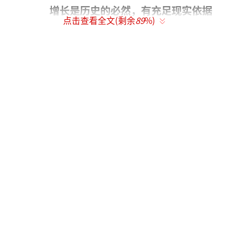
增长是历史的必然，有充足现实依据
点击查看全文(剩余
89
%)
“强军才能卫国，强国必须强军。”陈舟
表示，我国国防费自1999年超过1000亿元人民
币以来，到2016年上升到9543.54亿元，今年
突破10000亿，这是历史的必然，有充足的现实
依据。
他认为，当前中国处于由大向强发展关键
阶段，国防和军队现代化处在新的转折点上，
必须从战略形势和安全环境的新变化中，全面
把握国防费变化的历史必然。
“在国家由大向强历史进程中，国家安全
内涵外延、时空领域和内外因素的变化前所未