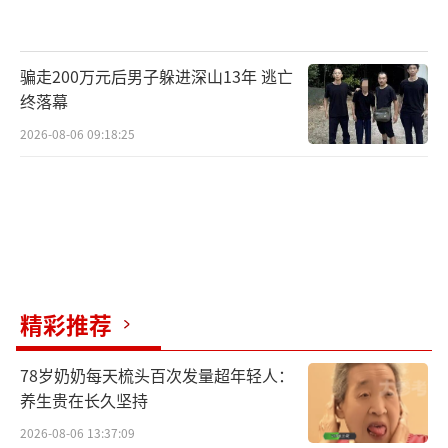
制度改革，需要合理确定相关待遇保障，一些
干部调整分流、编余安置，大批干部将退出现
骗走200万元后男子躲进深山13年 逃亡
役，也需要相关配套保障。
终落幕
“当然，国防费规模的战略需求必须以经
2026-08-06 09:18:25
济发展为支撑保障。”陈舟说，中国已成世界
第二大经济体，2016年经济规模超11万亿美
元，为国防费增长提供了现实可能。
规模适度稳健可持续，不存在“隐性
军费”
精彩推荐
陈舟认为，改革开放近40年来，我国坚持
78岁奶奶每天梳头百次发量超年轻人：
国防建设服从和服务于经济大局，坚持国防建
养生贵在长久坚持
设与经济建设协调发展，国防投入保持了合理
2026-08-06 13:37:09