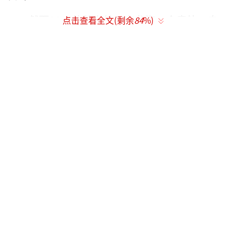
然而2017的除夕给了玄龙海一个意外，自
点击查看全文(剩余
84
%)
己在零点后接到的第一起报警不是火灾，而是
一名在手机城看门的大爷，因为丢掉了开门的
钥匙，自己出不去，外面换班的人也进不来。
某手机城业主杜门洋：老头把钥匙丢了，
五楼的电暖气还插着呢，五楼的电暖气还插着
呢，他把钥匙丢了。
哈尔滨公安消防支队太平中队消防员玄龙
海：进不去，五楼、六楼的电暖气还插着。没
人，完了老头开不了门，不知道怎么开。