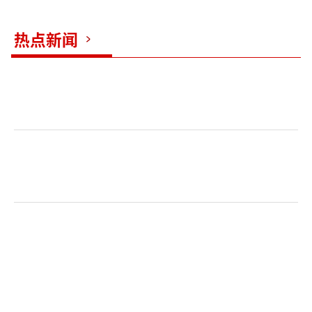
情，能立即赶到现场。
热点新闻
凌晨两点，在外执勤的消防员统一回到了
营地，所有战友在一起吃上一顿热乎乎的饺
子，就是大家最期待的年夜饭。
“饺子里吃辣根”是他们过年的传统项
目，战士们说吃到包满芥末饺子的那种感觉，
就是除夕里想家、想父母的感觉，双眼流泪，
火辣真切，却难以言说，只有吃到辣饺子，你
自己才会去体会和回味。
大年初二凌晨四点版半，警铃再次打破了