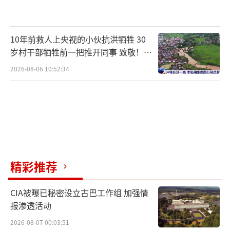
客运显著增加，客运量上升30%左右，所以柴
油客车的排放不降反升。
10年前救人上央视的小伙抗洪牺牲 30
柴发合说，加上近期华北地区再次遭遇不
岁村干部牺牲前一把推开同事 致敬！送
利于大气污染物扩散的气象条件，因此出现了
别！
2026-08-06 10:52:34
京津冀及周边地区持续3天左右的重污染过程，
但由于污染源的排放总量和空间分布发生了变
化，部分城市重污染程度较预测相比还是有所
减轻的。
他建议，下一步的工作重点还应放在加快
精彩推荐
北方地区冬季清洁取暖工程进度，加大工业企
业污染治理力度，才能从根本上解决重污染的
CIA被曝已秘密设立古巴工作组 加强情
问题。
报渗透活动
2026-08-07 00:03:51