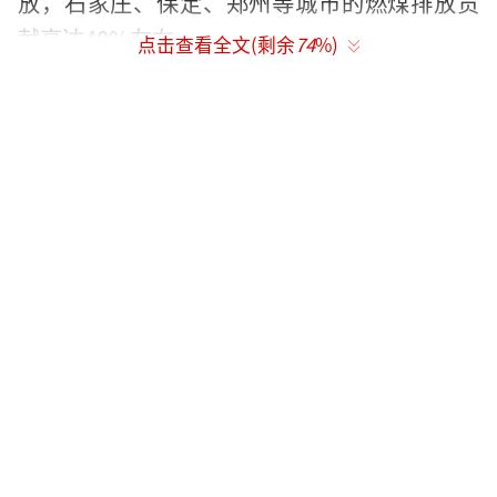
放，石家庄、保定、郑州等城市的燃煤排放贡
献高达40%左右。
点击查看全文(剩余
74
%)
“事实上春节期间的污染规律和其他时间
的重污染过程有所不同。”经过分析，柴发合
给出他的原因分析。
——中小企业生产减少，但很多大企业的生
产没有停。春节期间，京津冀及周边地区的中
小企业大多放假了，但很多大型企业，特别是
钢铁冶金、石油化工等企业，由于生产工艺需
求，需要连续生产。特别是近期钢铁、电解铝
市场需求旺盛，有些企业可能还要加班加点生
产。去年京津冀及周边地区的全社会用电量数
据显示，春节期间用电量下降了30%左右。但