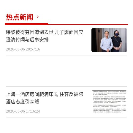
度等需求剧增，农村燃煤采暖排放显著增加。
热点新闻
同时，监测数据显示，近期京津冀各城市城区S
O2浓度有所下降，但农村地区的SO2浓度不降
曝黎彼得穷困潦倒去世 儿子露面回应
反升，且普遍高于城区，也反映了农村地区燃
澄清传闻与后事安排
煤排放的增加。目前，京津冀及周边地区的大
2026-08-06 20:57:16
气重污染过程往往都具有明显的区域性特征，
农村地区燃煤排放的增加，同样是重污染形成
的重要原因。
——公路货运大幅下降，但客运显著增加。
上海一酒店房间爬满床虱 住客反被怼
春节放假前期，各工业企业均提前储备原料、
酒店态度引众怒
辅料和煤炭等生产必须品，导致和工业生产紧
2026-08-06 17:16:24
密相关的柴油货车运输大幅下降，货运量下降
达到20%以上。但受春运外地返乡影响，公路