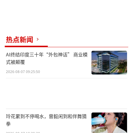
热点新闻
AI终结印度三十年“外包神话” 商业模
式被颠覆
2026-08-07 09:25:50
玲花累到不停喝水，曾毅闲到和伴舞猜
拳