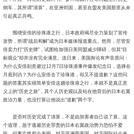
倒车，其所谓“清算”，在亚洲邻国，甚至在盟友美国那里从未
引起真正共鸣。
围绕安倍的珍珠港之行，日本政府竭尽全力策划了宣传
攻势，所谓“战后和解”成为日本媒体报道重点。然而，尽管安
倍卖力打“历史牌”，试图给加强日美同盟减少障碍，但其“目
标观众”却并没有完全满意。连日来，美国舆论有声音质问：
为什么安倍刻意避过12月7日珍珠港事件爆发纪念日，选择在
月底到访？为什么安倍去了珍珠港，却又不提道歉？这些问
题的答案其实很简单安倍这趟珍珠港之行，本就不是真正意
义上的“历史之旅”，其个人历史观以及站在他背后的日本右翼
政治力量，也没打算让他说出“道歉”两个字。
是否对历史完成了清算，不是由加害者自己说了算。这
个道理，急于逃避历史罪责的日本右翼政治势力恐怕不爱
听。但事实终究会表明，对于亚洲受害国、对于国际社会来