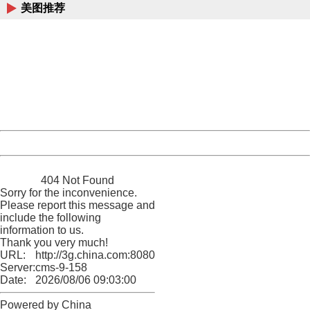
美图推荐
404 Not Found
Sorry for the inconvenience.
Please report this message and include the following
information to us.
Thank you very much!
URL:
http://3g.china.com:8080/act/news/10000159/20161229
Server:
cms-9-158
Date:
2026/08/06 09:03:00
Powered by China
China
404 Not Found
Sorry for the inconvenience.
Please report this message and
include the following
information to us.
Thank you very much!
URL:
http://3g.china.com:8080/act/news/10000159/20161229
Server:
cms-9-158
Date:
2026/08/06 09:03:00
Powered by China