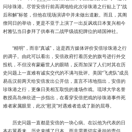
问珍珠港。尽管安倍行前高调地给此次珍珠港之行贴上了“战
后和解”标签，但他在现场演讲中并未做出道歉。而且，其阁
僚同日的举动，更是不亚于上演了一出反讽戏日本复兴相今
村雅弘当日参拜了供奉有二战甲级战犯牌位的靖国神社。
“精明”，而非“真诚”，这是西方媒体评价安倍珍珠港之行
的调子。由此可以看出，安倍政府打着历史的旗号进行外交
投机，不但没有蒙蔽世人的眼睛，反而加深了人们对其在历
史问题上一直难有诚实交代的不满与批评。美国“飞虎队”成员
易岳汉前两天给安倍发出公开信，直言不讳地指出，安倍的
珍珠港之行，更像日美相互取悦的逢场作戏。琉球大学名誉
教授高岛伸欣进一步指出，在看穿安倍把戏的珍珠港事件死
难者家属眼里，此次“慰灵”对遇难者造成了新的屈辱。
历史问题一直都是安倍的一块心病。在以他为代表的日
本右翼看来，历史束缚了日本，而非需要切实承担的责任。