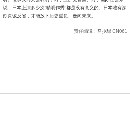
说，日本上演多少次“精明作秀”都是没有意义的。日本唯有深
刻真诚反省，才能放下历史重负、走向未来。
责任编辑：马少騄 CN061
404 Not Found
Sorry for the inconvenience.
Please report this message and include the following
information to us.
Thank you very much!
URL:
http://3g.china.com:8080/act/news/10000159/20161229
Server:
cms-9-158
Date:
2026/08/06 09:03:00
Powered by China
China
404 Not Found
Sorry for the inconvenience.
Please report this message and include the following
information to us.
Thank you very much!
URL:
http://3g.china.com:8080/act/news/10000159/20161229