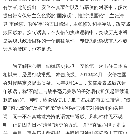
有学者此前提出，安倍在其著作以及与幕僚的对谈中，多次
提出带有保守主义色彩的“国家观”，推崇“强国论”，主张清
算“重经济、轻军事”的吉田路线，主张修改和平宪法，改变战
败国形象。换句话说，在安倍的执政逻辑中，突破历史束缚
是实现其政治目标的一个前提条件，即使为此突破前人不敢
涉足的禁区，也不足虑。
为了解除心病、卸掉历史包袱，安倍第二次出任日本首
相以来，屡屡打破常规、冲击底线。2013年4月，安倍在国
会对侵略定义提出质疑。去年8月14日，安倍发表战后70周
年谈话，称“不能让与战争毫无关系的子孙后代担负起继续道
歉的宿命”。同时，该谈话使用了显而易见的两面性措辞，“侵
略”“殖民统治”“反省”“道歉”等能够标志诚实对待历史的关键
词，无一不在其遮遮掩掩的语境中遁形。凡此种种无不说
明，正是因为日本“清算”历史的方式，并非真诚承担历史责
任，并且一再在历史教科书、参拜靖国神社等问题上开历史