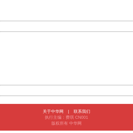
URL:
http://3g.china.com:8080/act/news/10000159/20161229
Server:
cms-9-158
Date:
2026/08/06 09:03:00
Powered by China
China
404 Not Found
Sorry for the inconvenience.
Please report this message and include the following
information to us.
Thank you very much!
URL:
http://3g.china.com:8080/act/news/10000159/20161229
Server:
cms-9-158
Date:
2026/08/06 09:03:00
Powered by China
China
关于中华网
|
联系我们
执行主编：费琪 CN001
版权所有 中华网