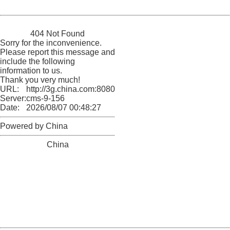
Powered by China
China
404 Not Found
Sorry for the inconvenience.
Please report this message and
include the following
information to us.
Thank you very much!
URL:
http://3g.china.com:8080/act/news/10000159/20161210
Server:
cms-9-156
Date:
2026/08/07 00:48:27
Powered by China
China
404 Not Found
Sorry for the inconvenience.
Please report this message and include the following
information to us.
Thank you very much!
URL:
http://3g.china.com:8080/act/news/10000159/20161210
Server:
cms-9-156
Date:
2026/08/07 00:48:27