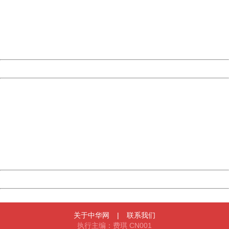
Please report this message and include the following
information to us.
Thank you very much!
URL:
http://3g.china.com:8080/act/news/10000159/20161108
Server:
cms-9-158
Date:
2026/08/08 17:09:57
Powered by China
China
404 Not Found
Sorry for the inconvenience.
Please report this message and include the following
information to us.
Thank you very much!
URL:
http://3g.china.com:8080/act/news/10000159/20161108
Server:
cms-9-158
Date:
2026/08/08 17:09:57
Powered by China
China
关于中华网
|
联系我们
执行主编：费琪 CN001