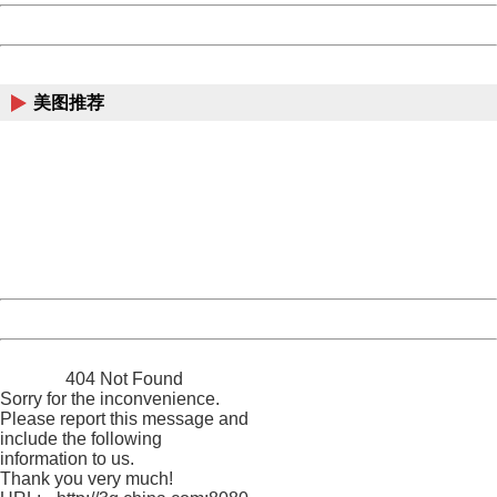
Powered by China
China
美图推荐
404 Not Found
Sorry for the inconvenience.
Please report this message and include the following
information to us.
Thank you very much!
URL:
http://3g.china.com:8080/act/news/10000159/20161108
Server:
cms-9-158
Date:
2026/08/08 17:09:57
Powered by China
China
404 Not Found
Sorry for the inconvenience.
Please report this message and
include the following
information to us.
Thank you very much!