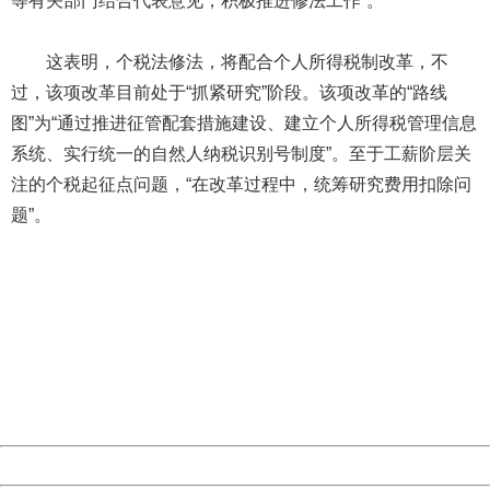
等有关部门结合代表意见，积极推进修法工作”。
这表明，个税法修法，将配合个人所得税制改革，不
过，该项改革目前处于“抓紧研究”阶段。该项改革的“路线
图”为“通过推进征管配套措施建设、建立个人所得税管理信息
系统、实行统一的自然人纳税识别号制度”。至于工薪阶层关
注的个税起征点问题，“在改革过程中，统筹研究费用扣除问
题”。
404 Not Found
Sorry for the inconvenience.
Please report this message and include the following
information to us.
Thank you very much!
URL:
http://3g.china.com:8080/act/news/10000159/20161108
Server:
cms-9-158
Date:
2026/08/08 17:09:57
Powered by China