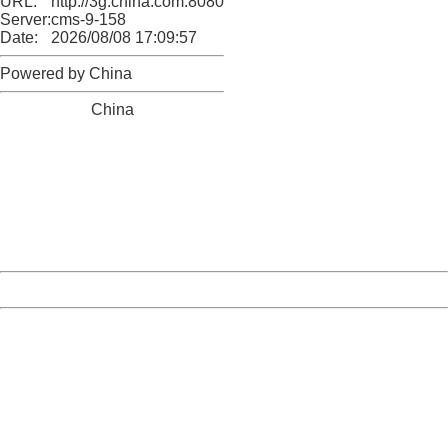
URL:
http://3g.china.com:8080/act/news/10000159/20161108
Server:
cms-9-158
Date:
2026/08/08 17:09:57
Powered by China
China
404 Not Found
Sorry for the inconvenience.
Please report this message and include the following
information to us.
Thank you very much!
URL:
http://3g.china.com:8080/act/news/10000159/20161108
Server:
cms-9-158
Date:
2026/08/08 17:09:57
Powered by China
China
404 Not Found
Sorry for the inconvenience.
Please report this message and include the following
information to us.
Thank you very much!
URL:
http://3g.china.com:8080/act/news/10000159/20161108