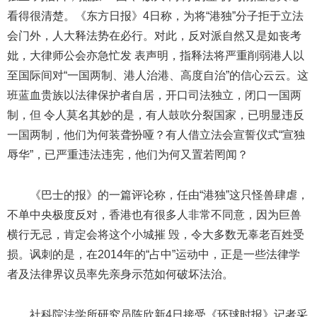
看得很清楚。《东方日报》4日称，为将“港独”分子拒于立法
会门外，人大释法势在必行。对此，反对派自然又是如丧考
妣，大律师公会亦急忙发 表声明，指释法将严重削弱港人以
至国际间对“一国两制、港人治港、高度自治”的信心云云。这
班蓝血贵族以法律保护者自居，开口司法独立，闭口一国两
制，但 令人莫名其妙的是，有人鼓吹分裂国家，已明显违反
一国两制，他们为何装聋扮哑？有人借立法会宣誓仪式“宣独
辱华”，已严重违法违宪，他们为何又置若罔闻？
《巴士的报》的一篇评论称，任由“港独”这只怪兽肆虐，
不单中央极度反对，香港也有很多人非常不同意，因为巨兽
横行无忌，肯定会将这个小城摧 毁，令大多数无辜老百姓受
损。讽刺的是，在2014年的“占中”运动中，正是一些法律学
者及法律界议员率先亲身示范如何破坏法治。
社科院法学所研究员陈欣新4日接受《环球时报》记者采