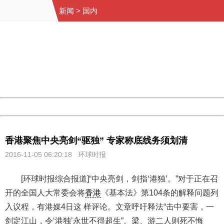
新闻
>
国内
404 Not Found
Sorry for the inconvenience.
Please report this message and include the following
information to us.
Thank you very much!
URL:
http://3g.china.com:8080/act/news/10000159/20161105
Server:
cms-9-158
Date:
2026/08/10 09:50:25
Powered by China
China
香港聚焦中央亮剑“驱独” 专家称底线务须划清
2016-11-05 06:20:18 环球时报
[环球时报综合报道]“中央亮剑，剑指‘港独’。”对于正在召
开的全国人大常委会将
香港
《基本法》第104条的解释问题列
入议程，有港媒4日这 样评论。文章呼吁释法“击中要害，一
剑定江山，令‘港独’永世不得超生”。梁、游二人则死不悔