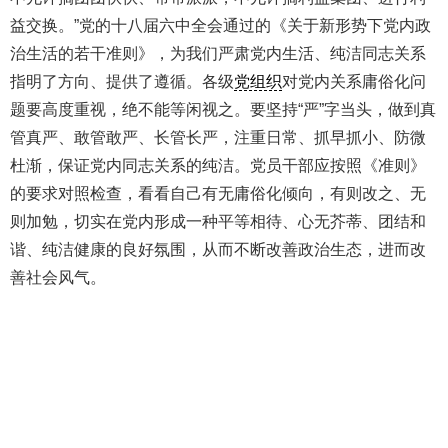
益交换。”党的十八届六中全会通过的《关于新形势下党内政
治生活的若干准则》，为我们严肃党内生活、纯洁同志关系
指明了方向、提供了遵循。各级
党组织
对党内关系庸俗化问
题要高度重视，绝不能等闲视之。要坚持“严”字当头，做到真
管真严、敢管敢严、长管长严，注重日常、抓早抓小、防微
杜渐，保证党内同志关系的纯洁。党员干部应按照《准则》
的要求对照检查，看看自己有无庸俗化倾向，有则改之、无
则加勉，切实在党内形成一种平等相待、心无芥蒂、团结和
谐、纯洁健康的良好氛围，从而不断改善政治生态，进而改
善社会风气。
404 Not Found
Sorry for the inconvenience.
Please report this message and include the following
information to us.
Thank you very much!
URL:
http://3g.china.com:8080/act/news/10000159/20161103