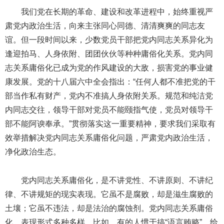
我们党在长期的革命、建设和改革进程中，始终重视严
肃党内政治生活，向来主张同心同德、清清爽爽的同志友
谊。但一段时间以来，少数党员干部把党内同志关系异化为
逢迎拍马、人身依附、团团伙伙等种种庸俗化关系。党内同
志关系庸俗化已成为党的作风建设的大敌，损害党的事业健
康发展。党的十八届六中全会指出：“任何人都不准把党的干
部当作私有财产，党内不准搞人身依附关系。规范和纯洁党
内同志交往，领导干部对党员不能颐指气使，党员对领导干
部不能阿谀奉承。”贯彻落实这一重要精神，要求我们采取有
效举措解决党内同志关系庸俗化问题，严肃党内政治生活，
净化政治生态。
党内同志关系庸俗化，是不讲党性、不讲原则、不讲纪
律、不讲规矩的现实表现。它虽不是腐败，却是滋生腐败的
土壤；它虽不违法，却是法治的腐蚀剂。党内同志关系庸俗
化，表现形式多种多样。比如，有的人惯于搞“语言贿赂”，给