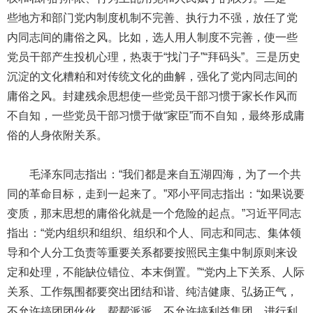
些地方和部门党内制度机制不完善、执行力不强，放任了党
内同志间的庸俗之风。比如，选人用人制度不完善，使一些
党员干部产生投机心理，热衷于“找门子”“拜码头”。三是历史
沉淀的文化糟粕和对传统文化的曲解，强化了党内同志间的
庸俗之风。封建残余思想使一些党员干部习惯于家长作风而
不自知，一些党员干部习惯于做“家臣”而不自知，最终形成庸
俗的人身依附关系。
毛泽东同志指出：“我们都是来自五湖四海，为了一个共
同的革命目标，走到一起来了。”邓小平同志指出：“如果说要
变质，那末思想的庸俗化就是一个危险的起点。”习近平同志
指出：“党内组织和组织、组织和个人、同志和同志、集体领
导和个人分工负责等重要关系都要按照民主集中制原则来设
定和处理，不能缺位错位、本末倒置。”“党内上下关系、人际
关系、工作氛围都要突出团结和谐、纯洁健康、弘扬正气，
不允许搞团团伙伙、帮帮派派，不允许搞利益集团、进行利