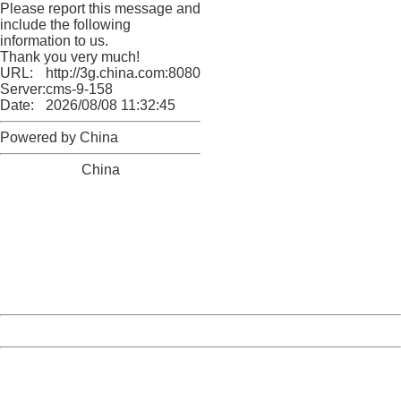
Please report this message and
include the following
information to us.
Thank you very much!
URL:
http://3g.china.com:8080/act/news/10000159/20161103
Server:
cms-9-158
Date:
2026/08/08 11:32:45
Powered by China
China
404 Not Found
Sorry for the inconvenience.
Please report this message and include the following
information to us.
Thank you very much!
URL:
http://3g.china.com:8080/act/news/10000159/20161103
Server:
cms-9-158
Date:
2026/08/08 11:32:45
Powered by China
China
404 Not Found
Sorry for the inconvenience.