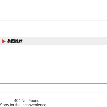
Thank you very much!
URL:
http://3g.china.com:8080/act/news/10000159/20161103
Server:
cms-9-158
Date:
2026/08/08 11:32:45
Powered by China
China
美图推荐
404 Not Found
Sorry for the inconvenience.
Please report this message and include the following
information to us.
Thank you very much!
URL:
http://3g.china.com:8080/act/news/10000159/20161103
Server:
cms-9-158
Date:
2026/08/08 11:32:45
Powered by China
China
404 Not Found
Sorry for the inconvenience.