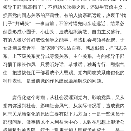
领导干部“戴高帽子”，不但助长吹捧之风，还滋生官僚主义，
损害党内同志关系的严肃性。有的人搞亲疏远近，热衷于“找
门子”“拜码头”，一事当前，不管对错先问亲疏远近，结果必
然是形成小圈子、小山头，造成组织涣散、自由主义盛行。
有的人极尽讨好取悦领导之能事，寻找机会与领导配偶、子
女及亲属套近乎，做“家臣”还沾沾自喜、感恩戴德，把同志关
系、上下级关系变异成等级关系、主仆关系。有的领导干部
习惯于家长作风，只爱听好话、恭维话，独断专行、颐指气
使，把提拔任用干部看成个人恩赐。党内同志关系庸俗化的
种种表现，是当前党的作风建设亟须解决的问题。
庸俗化这个毒瘤，从社会浸淫到党内、影响党风，又从
党内弥漫到社会、影响社会风气。从实际情况看，造成党内
同志关系庸俗化的原因主要有以下几方面：一是一些党员干
部想问题、做事情以个人利益为中心，以致在思想上混淆公
权和私利的界限、行为上乱用党和人民赋予的权力。二是一