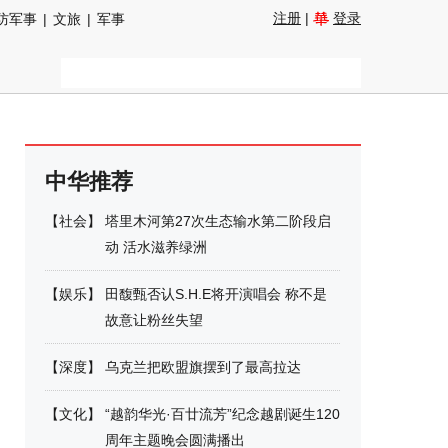
注册
|
登录
防军事
|
文旅
|
军事
中华推荐
【
社会
】
塔里木河第27次生态输水第二阶段启
动 活水滋养绿洲
【
娱乐
】
田馥甄否认S.H.E将开演唱会 称不是
故意让粉丝失望
【
深度
】
乌克兰把欧盟旗摆到了最高拉达
【
文化
】
“越韵华光·百廿流芳”纪念越剧诞生120
周年主题晚会圆满播出