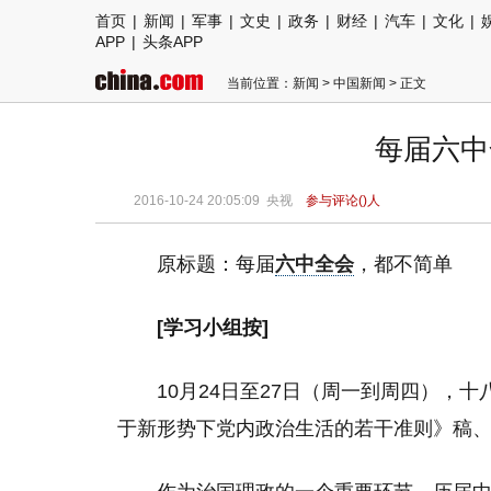
首页
|
新闻
|
军事
|
文史
|
政务
|
财经
|
汽车
|
文化
|
APP
|
头条APP
当前位置：
新闻
>
中国新闻
> 正文
每届六中
2016-10-24 20:05:09
央视
参与评论(
)人
原标题：每届
六中全会
，都不简单
[学习小组按]
10月24日至27日（周一到周四），
于新形势下党内政治生活的若干准则》稿