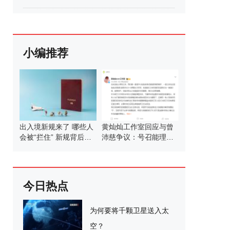
小编推荐
出入境新规来了 哪些人
黄灿灿工作室回应与曾
会被“拦住” 新规背后的
沛慈争议：号召能理智
考量
发言
今日热点
为何要将千颗卫星送入太
空？