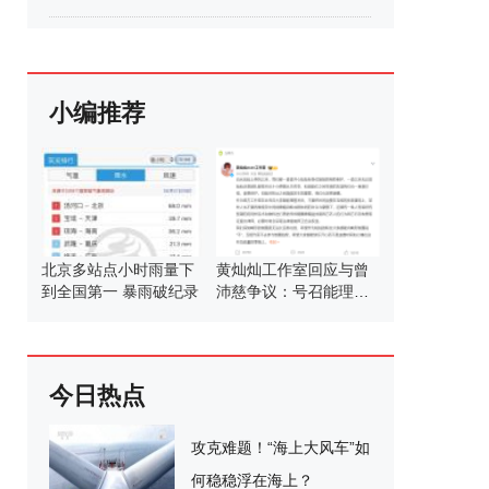
小编推荐
北京多站点小时雨量下
黄灿灿工作室回应与曾
到全国第一 暴雨破纪录
沛慈争议：号召能理智
发言
今日热点
攻克难题！“海上大风车”如
何稳稳浮在海上？