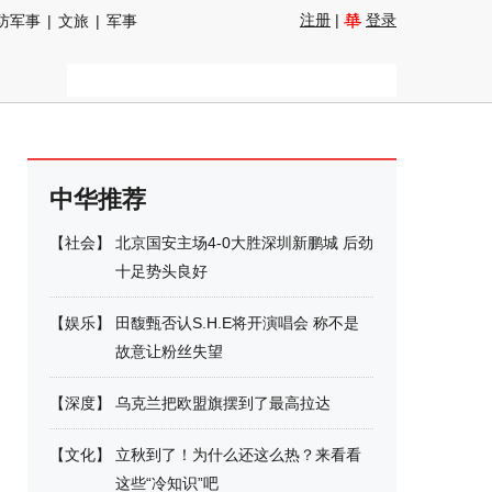
注册
|
登录
防军事
|
文旅
|
军事
中华推荐
【
社会
】
北京国安主场4-0大胜深圳新鹏城 后劲
十足势头良好
【
娱乐
】
田馥甄否认S.H.E将开演唱会 称不是
故意让粉丝失望
【
深度
】
乌克兰把欧盟旗摆到了最高拉达
【
文化
】
立秋到了！为什么还这么热？来看看
这些“冷知识”吧