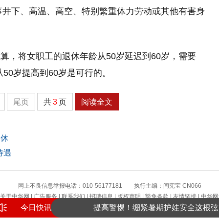
从事井下、高温、高空、特别繁重体力劳动或其他有害身
算，将女职工的退休年龄从50岁延迟到60岁，需要
从50岁提高到60岁是可行的。
尾页
共
3
页
阅读全文
退休
待遇
网上不良信息举报电话：010-56177181 执行主编：闫宪宝 CN066
提高警惕！绷紧暑期护娃安全这根弦
关于中华网
|
广告服务
|
联系我们
|
招聘信息
|
版权声明
|
豁免条款
|
友情链接
|
中华网
今日快讯
版权所有 中华网
景区增设网红打卡景观 受访者感觉“不搭