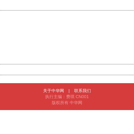
Powered by China
China
404 Not Found
Sorry for the inconvenience.
Please report this message and include the following
information to us.
Thank you very much!
URL:
http://3g.china.com:8080/act/news/10000159/20160306
Server:
cms-9-158
Date:
2026/08/06 19:52:48
Powered by China
China
关于中华网
|
联系我们
执行主编：费琪 CN001
版权所有 中华网
404 Not Found
Sorry for the inconvenience.
Please report this message and include the following
information to us.