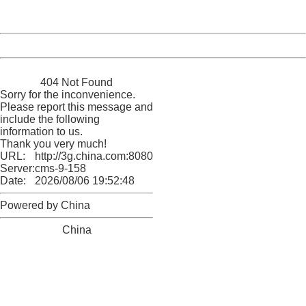
Server:
cms-9-158
Date:
2026/08/06 19:52:48
Powered by China
China
404 Not Found
Sorry for the inconvenience.
Please report this message and
include the following
information to us.
Thank you very much!
URL:
http://3g.china.com:8080/act/news/10000159/20160306
Server:
cms-9-158
Date:
2026/08/06 19:52:48
Powered by China
China
404 Not Found
Sorry for the inconvenience.
Please report this message and include the following
information to us.
Thank you very much!
URL:
http://3g.china.com:8080/act/news/10000159/20160306