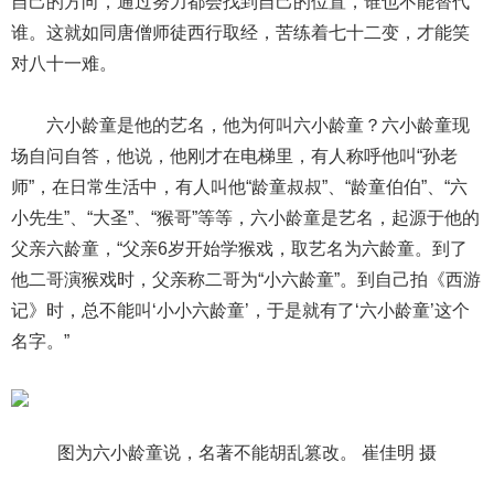
自己的方向，通过努力都会找到自己的位置，谁也不能替代
谁。这就如同唐僧师徒西行取经，苦练着七十二变，才能笑
对八十一难。
六小龄童是他的艺名，他为何叫六小龄童？六小龄童现
场自问自答，他说，他刚才在电梯里，有人称呼他叫“孙老
师”，在日常生活中，有人叫他“龄童叔叔”、“龄童伯伯”、“六
小先生”、“大圣”、“猴哥”等等，六小龄童是艺名，起源于他的
父亲六龄童，“父亲6岁开始学猴戏，取艺名为六龄童。到了
他二哥演猴戏时，父亲称二哥为“小六龄童”。到自己拍《西游
记》时，总不能叫‘小小六龄童’，于是就有了‘六小龄童’这个
名字。”
图为六小龄童说，名著不能胡乱篡改。 崔佳明 摄