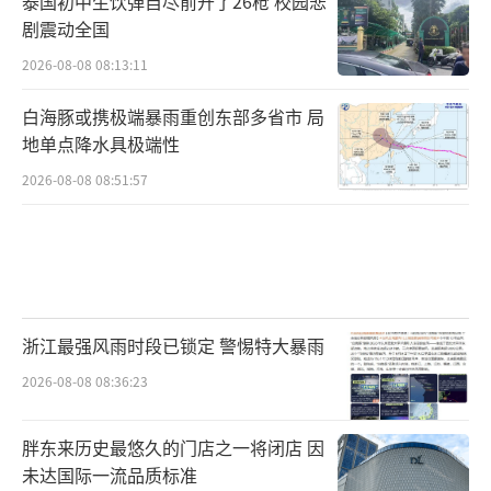
青岛至欧洲核心集装箱干线运营。
泰国初中生饮弹自尽前开了26枪 校园悲
剧震动全国
2026-08-08 08:13:11
白海豚或携极端暴雨重创东部多省市 局
地单点降水具极端性
2026-08-08 08:51:57
“东方智慧”轮船是全球首艘2.4万标箱甲
浙江最强风雨时段已锁定 警惕特大暴雨
醇双燃料集装箱船。它搭载国内自主集成的甲
2026-08-08 08:36:23
醇—燃油双燃料动力系统，可在航行中根据工
况灵活切换燃料模式，兼顾远洋干线高强度运
胖东来历史最悠久的门店之一将闭店 因
输需求与减排目标。
未达国际一流品质标准