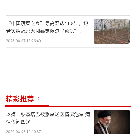
此次并网，标志着该机组正式具备向电网
输送电力的能力，向着投产目标迈出关键一
“中国蔬菜之乡”最高温达41.8℃，记
步。后续，2号机组将按计划进一步验证机组性
者实探蔬菜大棚感觉像进“蒸笼”，有
能，预计将在2026年下半年正式投产发电。
村民称只能凌晨两点起来干活
2026-08-07 13:26:40
精彩推荐
以媒：穆杰塔巴被紧急送医情况危急 病
情传闻四起
2026-08-08 10:40:37