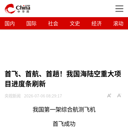
国内
国际
社会
文史
经济
滚动
首飞、首航、首趟！我国海陆空重大项
目进度条刷新
央视新闻
2026-07-06 08:29:17
我国第一架综合航测飞机
首飞成功